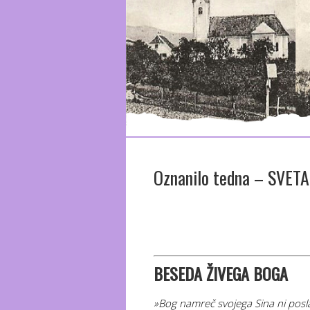
Oznanilo tedna – SVETA
BESEDA ŽIV
EGA BOGA
»Bog namreč svojega Sina ni poslal