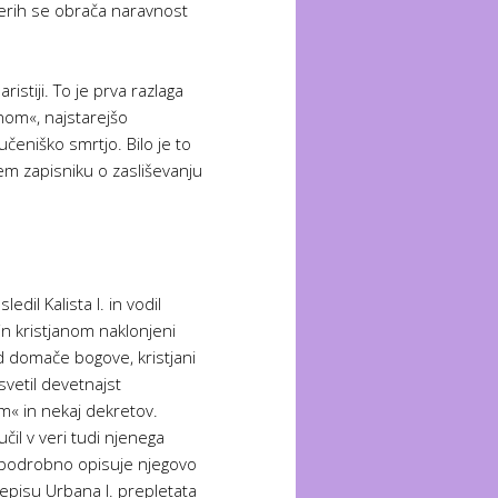
aterih se obrača naravnost
istiji. To je prva razlaga
onom«, najstarejšo
čeniško smrtjo. Bilo je to
em zapisniku o zasliševanju
il Kalista I. in vodil
in kristjanom naklonjeni
ed domače bogove, kristjani
svetil devetnajst
m« in nekaj dekretov.
čil v veri tudi njenega
ja podrobno opisuje njegovo
jepisu Urbana I. prepletata