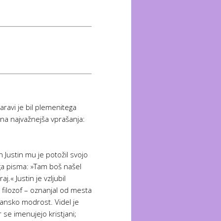
ravi je bil plemenitega
 na najvažnejša vprašanja:
 Justin mu je potožil svojo
ga pisma: »Tam boš našel
.« Justin je vzljubil
– filozof – oznanjal od mesta
čansko modrost. Videl je
 se imenujejo kristjani;