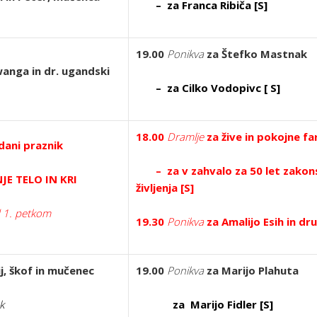
– za Franca Ribiča [S]
19.00
Ponikva
za Štefko Mastnak
wanga in dr. ugandski
– za Cilko Vodopivc [ S]
18.00
Dramlje
za žive in pokojne f
ani praznik
– za v zahvalo za 50 let zakons
NJE TELO IN KRI
življenja [S]
d 1. petkom
19.30
Ponikva
za Amalijo Esih in dru
j, škof in mučenec
19.00
Ponikva
za Marijo Plahuta
k
za Marijo Fidler [S]