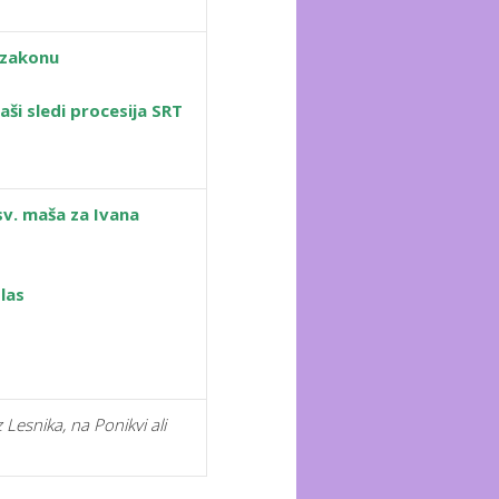
 zakonu
aši sledi procesija SRT
 sv. maša
za Ivana
Glas
Lesnika, na Ponikvi ali