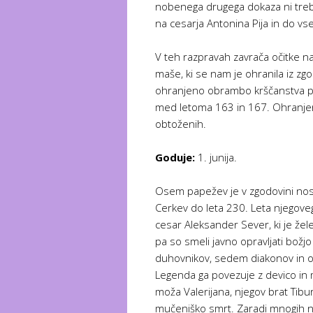
nobenega drugega dokaza ni treba.
na cesarja Antonina Pija in do vs
V teh razpravah zavrača očitke na r
maše, ki se nam je ohranila iz zg
ohranjeno obrambo krščanstva pre
med letoma 163 in 167. Ohranjeno
obtoženih.
Goduje:
1. junija.
Osem papežev je v zgodovini nosil
Cerkev do leta 230. Leta njegoveg
cesar Aleksander Sever, ki je žel
pa so smeli javno opravljati božjo
duhovnikov, sedem diakonov in o
Legenda ga povezuje z devico in mu
moža Valerijana, njegov brat Tibu
mučeniško smrt. Zaradi mnogih nej