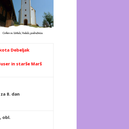
rkota Debeljak
Buser in starše Marš
za 8. dan
 obl.