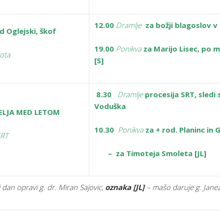
12.00
Dramlje
za božji blagoslov v
d Oglejski, škof
19.00
Ponikva
za Marijo Lisec, po m
ota
[S]
8.30
Dramlje
procesija SRT, sledi
Voduška
DELJA MED LETOM
10.30
Ponikva
za + rod. Planinc in 
SRT
– za Timoteja Smoleta [JL]
 dan opravi g. dr. Miran Sajovic,
oznaka
[JL]
– mašo daruje g. Janez 