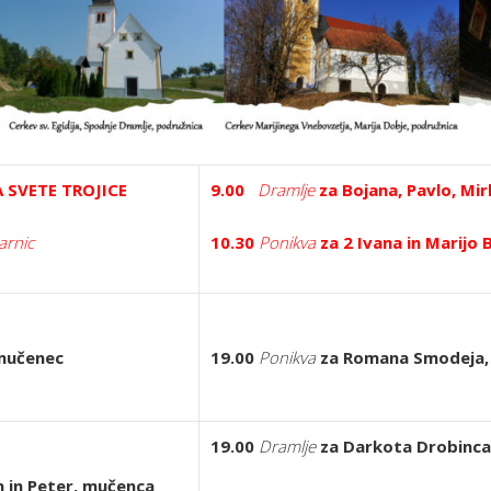
 SVETE TROJICE
9.00
Dramlje
za Bojana, Pavlo, Mi
arnic
10.30
Ponikva
za 2 Ivana in Marijo 
 mučenec
19.00
Ponikva
za Romana Smodeja, 
19.00
Dramlje
za Darkota Drobinca,
n in Peter, mučenca