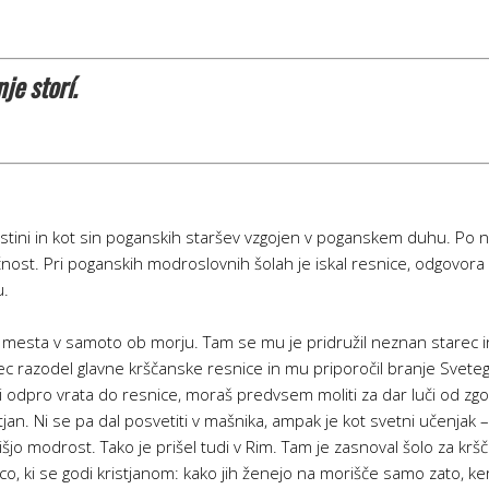
je storí.
estini in kot sin poganskih staršev vzgojen v poganskem duhu. Po na
nost. Pri poganskih modroslovnih šolah je iskal resnice, odgovora
u.
z mesta v samoto ob morju. Tam se mu je pridružil neznan starec in
ec razodel glavne krščanske resnice in mu priporočil branje Svete
 odpro vrata do resnice, moraš predvsem moliti za dar luči od zgoraj
istjan. Ni se pa dal posvetiti v mašnika, ampak je kot svetni učenjak 
šjo modrost. Tako je prišel tudi v Rim. Tam je zasnoval šolo za krš
vico, ki se godi kristjanom: kako jih ženejo na morišče samo zato, ker