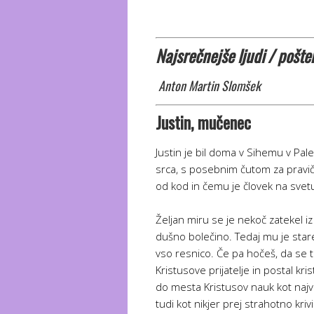
Najsrečnejše ljudi / pošten
Anton Martin Slomšek
Justin
, mučenec
Justin je bil doma v Sihemu v Pal
srca, s posebnim čutom za pravič
od kod in čemu je človek na svet
Željan miru se je nekoč zatekel i
dušno bolečino. Tedaj mu je star
vso resnico. Če pa hočeš, da se ti
Kristusove prijatelje in postal kr
do mesta Kristusov nauk kot najvi
tudi kot nikjer prej strahotno kri