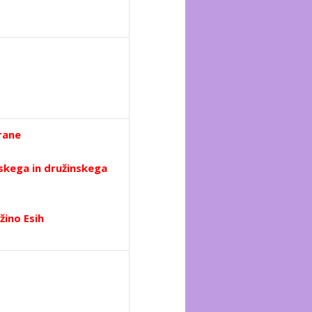
arane
kega in družinskega
žino Esih