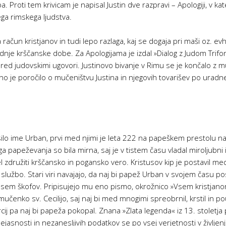
 Proti tem krivicam je napisal Justin dve razpravi – Apologiji, v k
ega rimskega ljudstva.
ačun kristjanov in tudi lepo razlaga, kaj se dogaja pri maši oz. evhar
odnje krščanske dobe. Za Apologijama je izdal »Dialog z Judom Trif
d judovskimi ugovori. Justinovo bivanje v Rimu se je končalo z mu
 je poročilo o mučeništvu Justina in njegovih tovarišev po uradn
o ime Urban, prvi med njimi je leta 222 na papeškem prestolu nasled
a papeževanja so bila mirna, saj je v tistem času vladal miroljubni 
el združiti krščansko in pogansko vero. Kristusov kip je postavil m
 službo. Stari viri navajajo, da naj bi papež Urban v svojem času po
sem škofov. Pripisujejo mu eno pismo, okrožnico »Vsem kristjano
čenko sv. Cecilijo, saj naj bi med mnogimi spreobrnil, krstil in pou
rcij pa naj bi papeža pokopal. Znana »Zlata legenda« iz 13. stolet
asnosti in nezanesljivih podatkov se po vsej verjetnosti v življen