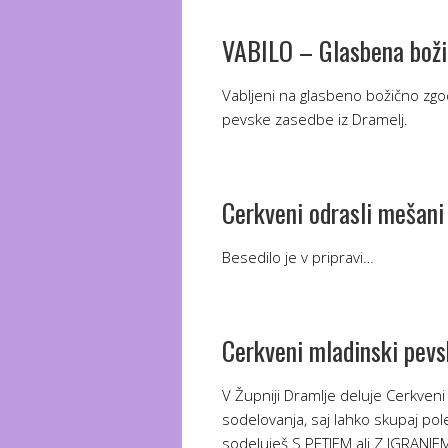
VABILO – Glasbena boži
Vabljeni na glasbeno božično zgo
pevske zasedbe iz Dramelj.
Cerkveni odrasli mešani
Besedilo je v pripravi…
Cerkveni mladinski pevs
V Župniji Dramlje deluje Cerkveni
sodelovanja, saj lahko skupaj po
sodeluješ S PETJEM ali Z IGRAN