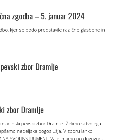
čna zgodba – 5. januar 2024
dbo, kjer se bodo predstavile različne glasbene in
 pevski zbor Dramlje
ki zbor Dramlje
 mladinski pevski zbor Dramlje. Želimo si tvojega
lepšamo nedeljska bogoslužja. V zboru lahko
JEM NA SVOJ INSTRUMENT. Vaje imamo po dogovoru