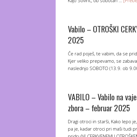
Kajo Sovinc, ob sobotah …
[Prebe
Vabilo – OTROŠKI CERK
2025
Če rad poješ, te vabim, da se
Kjer veliko prepevamo, se zabava
naslednjo SOBOTO (13.9. ob 9.00
VABILO – Vabilo na vaj
zbora – februar 2025
Dragi otroci in starši, Kako lepo j
pa je, kadar otroci pri maši tudi 
pridružiš CERKVENEMU OTROŠKEM