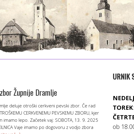
URNIK 
 zbor Župnije Dramlje
NEDEL
ramlje deluje otroški cerkveni pevski zbor. Če rad
TOREK
iš OTROŠKEMU CERKVENEMU PEVSKEMU ZBORU, kjer
ČETRT
n imamo lepo. Začetek vaj: SOBOTA, 13. 9. 2025
ob 18.0
LNICA Vaje imamo po dogovoru z vodjo zbora