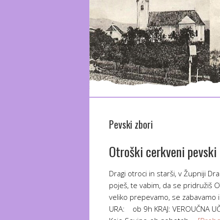
Pevski zbori
Otroški cerkveni pevski
Dragi otroci in starši, v Župniji D
poješ, te vabim, da se pridruž
veliko prepevamo, se zabavamo i
URA: ob 9h KRAJ: VEROUČNA UČI