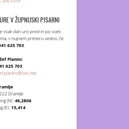
 julij 2026
URE V ŽUPNIJSKI PISARNI
 vsak dan uro pred in po sveti
roma, v nujnem primeru vedno, če
041 625 703
.
žef Planinc
41 625 703
ef.planinc@siol.net
ramlje
3222 Dramlje
ing (N):
46,2806
g (E):
15,414