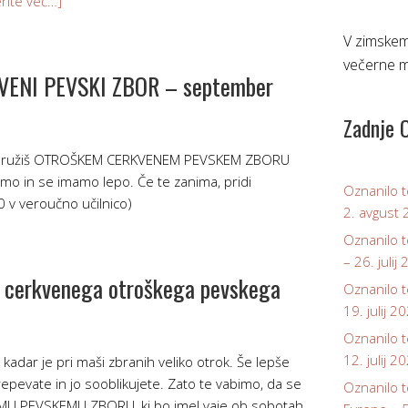
rite več…]
V zimskem
večerne m
VENI PEVSKI ZBOR – september
Zadnje 
 pridružiš OTROŠKEM CERKVENEM PEVSKEM ZBORU
mo in se imamo lepo. Če te zanima, pridi
Oznanilo 
 v veroučno učilnico)
2. avgust
Oznanilo 
– 26. julij
e cerkvenega otroškega pevskega
Oznanilo 
19. julij 2
Oznanilo 
12. julij 2
e, kadar je pri maši zbranih veliko otrok. Še lepše
prepevate in jo sooblikujete. Zato te vabimo, da se
Oznanilo t
U PEVSKEMU ZBORU, ki bo imel vaje ob sobotah