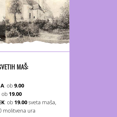
SVETIH MAŠ:
JA
: ob
9.00
: ob
19.00
EK
: ob
19.00
sveta maša,
0 molitvena ura