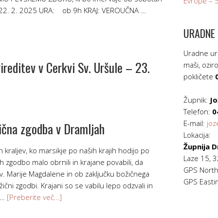
Evrope – 5.
 22. 2. 2025 URA: ob 9h KRAJ: VEROUČNA …
URADNE 
Uradne ure
reditev v Cerkvi Sv. Uršule – 23.
maši, ozi
pokličete
Župnik:
Jo
Telefon:
0
E-mail:
joz
čna zgodba v Dramljah
Lokacija:
Župnija D
 kraljev, ko marsikje po naših krajih hodijo po
Laze 15, 
 zgodbo malo obrnili in krajane povabili, da
GPS North
v. Marije Magdalene in ob zaključku božičnega
GPS Eastin
ični zgodbi. Krajani so se vabilu lepo odzvali in
8 …
[Preberite več…]