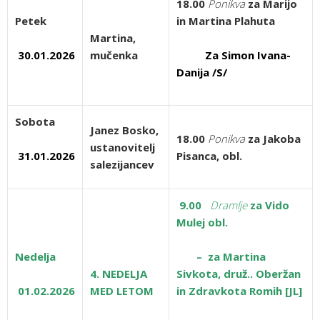
18.00
Ponikva
za Marijo
Petek
in Martina Plahuta
Martina,
30.01.2026
mučenka
Za Simon Ivana-
Danija /S/
Sobota
Janez Bosko,
18.00
Ponikva
za Jakoba
ustanovitelj
31.01.2026
Pisanca, obl.
salezijancev
9.00
Dramlje
za Vido
Mulej obl.
Nedelja
– za Martina
4. NEDELJA
Sivkota, druž.. Oberžan
01.02.2026
MED LETOM
in Zdravkota Romih [JL]