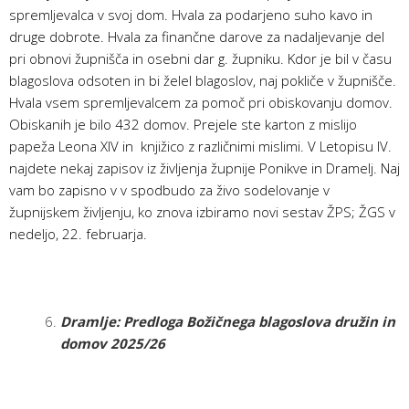
spremljevalca v svoj dom. Hvala za podarjeno suho kavo in
druge dobrote. Hvala za finančne darove za nadaljevanje del
pri obnovi župnišča in osebni dar g. župniku. Kdor je bil v času
blagoslova odsoten in bi želel blagoslov, naj pokliče v župnišče.
Hvala vsem spremljevalcem za pomoč pri obiskovanju domov.
Obiskanih je bilo 432 domov. Prejele ste karton z mislijo
papeža Leona XIV in knjižico z različnimi mislimi. V Letopisu IV.
najdete nekaj zapisov iz življenja župnije Ponikve in Dramelj. Naj
vam bo zapisno v v spodbudo za živo sodelovanje v
župnijskem življenju, ko znova izbiramo novi sestav ŽPS; ŽGS v
nedeljo, 22. februarja.
Dramlje: Predloga Božičnega blagoslova družin in
domov 2025/26