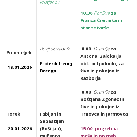
kristjanov
10.30
Ponikva
za
Franca Čretnika in
stare starše
Božji služabnik
8.00
Dramlje
za
Ponedeljek
Antona Zalokarja
Friderik Irenej
obl. in Ljudmilo, za
19.01.2026
Baraga
žive in pokojne iz
Razborja
8.00
Dramlje
za
Boštjana Zgonec in
žive in pokojne iz
Torek
Fabijan in
Trnovca in Jarmovca
Sebastijan
20.01.2026
(Boštjan),
15.00 pogrebna
mučenca
maša in pogreb