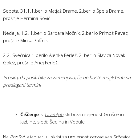
Sobota, 31.1.1.berilo Matjaž Drame, 2.berilo Špela Drame,
prošnje Hermina Sovič.
Nedelja, 1.2. 1.berilo Barbara Močnik, 2.berilo Primož Pevec,
prošnje Minka Palčnik.
2.2. Svečnica 1.berilo Alenka Ferlež, 2. berilo Slavica Novak
Golež, prošnje Anej Ferlež.
Prosim, da poskrbite za zamenjavo, če ne boste mogli brati na
predlagani termin!
Čiščenje
: v
Dramljah
skrbi za urejenost Grušce in
Jazbine, sledi: Šedina in Vodule
Na
Ponikvi
: v januarju skrbi za urejenost cerkve vas Srževica,