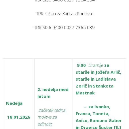
TRR račun za Karitas Ponikva:
TRR SI56 0400 0027 7365 039
9.00
Dramlje
za
starše in Jožefa Arlič,
starše in Ladislava
Zorič in Stankota
2. nedelja med
Mastnak
letom
Nedelja
– za Ivanko,
začetek tedna
Franca, Toneta,
18.01.2026
molitve za
Anico, Romano Gaber
edinost
in Dragico Šuster [JL]