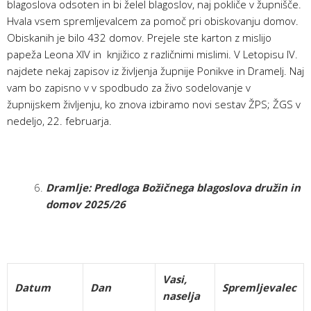
blagoslova odsoten in bi želel blagoslov, naj pokliče v župnišče.
Hvala vsem spremljevalcem za pomoč pri obiskovanju domov.
Obiskanih je bilo 432 domov. Prejele ste karton z mislijo
papeža Leona XIV in knjižico z različnimi mislimi. V Letopisu IV.
najdete nekaj zapisov iz življenja župnije Ponikve in Dramelj. Naj
vam bo zapisno v v spodbudo za živo sodelovanje v
župnijskem življenju, ko znova izbiramo novi sestav ŽPS; ŽGS v
nedeljo, 22. februarja.
Dramlje: Predloga Božičnega blagoslova družin in
domov 2025/26
Vasi,
Datum
Dan
Spremljevalec
naselja