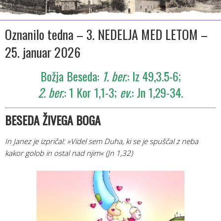
Oznanilo tedna – 3. NEDELJA MED LETOM –
25. januar 2026
Božja Beseda:
1. ber.
: Iz 49,3.5-6;
2. ber.
: 1 Kor 1,1-3;
ev.
: Jn 1,29-34.
BESEDA ŽIV
EGA BOGA
In Janez je izpričal: »Videl sem Duha, ki se je spuščal z neba
kakor golob in ostal nad njim«
(Jn 1,32)