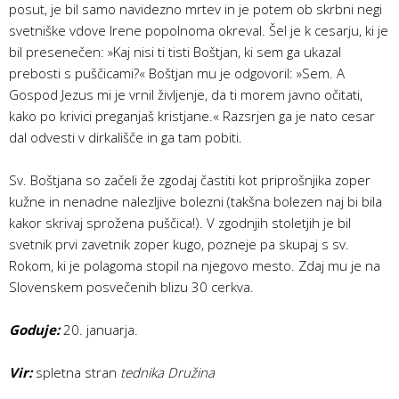
posut, je bil samo navidezno mrtev in je potem ob skrbni negi
svetniške vdove Irene popolnoma okreval. Šel je k cesarju, ki je
bil presenečen: »Kaj nisi ti tisti Boštjan, ki sem ga ukazal
prebosti s puščicami?« Boštjan mu je odgovoril: »Sem. A
Gospod Jezus mi je vrnil življenje, da ti morem javno očitati,
kako po krivici preganjaš kristjane.« Razsrjen ga je nato cesar
dal odvesti v dirkališče in ga tam pobiti.
Sv. Boštjana so začeli že zgodaj častiti kot priprošnjika zoper
kužne in nenadne nalezljive bolezni (takšna bolezen naj bi bila
kakor skrivaj sprožena puščica!). V zgodnjih stoletjih je bil
svetnik prvi zavetnik zoper kugo, pozneje pa skupaj s sv.
Rokom, ki je polagoma stopil na njegovo mesto. Zdaj mu je na
Slovenskem posvečenih blizu 30 cerkva.
Goduje:
20. januarja.
Vir:
spletna stran
tednika Družina