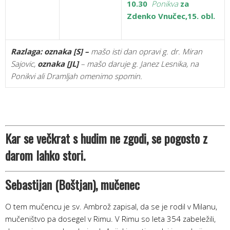
10.30
Ponikva
za
Zdenko Vnučec,15. obl.
Razlaga:
oznaka [S] –
mašo isti dan opravi g. dr. Miran
Sajovic,
oznaka
[JL]
– mašo daruje g. Janez Lesnika, na
Ponikvi ali Dramljah omenimo spomin.
Kar se večkrat s hudim ne zgodi, se pogosto z
darom lahko stori.
Sebastijan (Boštjan)
, mučenec
O tem mučencu je sv. Ambrož zapisal, da se je rodil v Milanu,
mučeništvo pa dosegel v Rimu. V Rimu so leta 354 zabeležili,