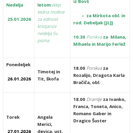
iz Bovš
Nedelja
letom
sklep
tedna molitve
– za Mirkota obl. in
25.01.2026
za edinost
rod. Debeljak [JL]]
kristjanov
nedelja Sv.
10.30
Ponikva
za Milana,
pisma
Mihaela in Marijo Ferlež
Ponedeljek
18.00
Ponikva
za
Timotej in
Rozalijo, Dragota Karla
26.01.2026
Tit, škofa
Bračiča, obl.
18.00
Dramlje
za Ivanko,
Franca, Toneta, Anico,
Romano Gaber in
Torek
Angela
Dragico Šuster
Merici,
27.01.2026
devica, ust.