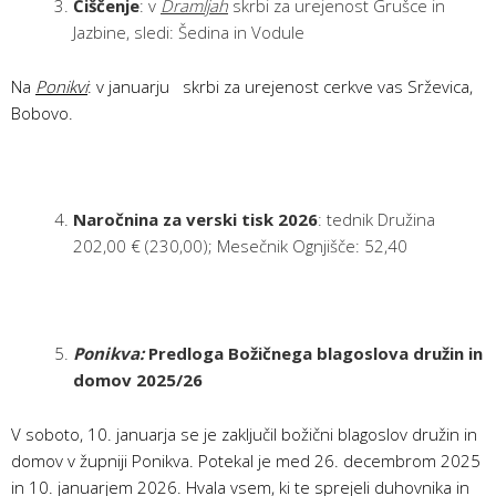
Čiščenje
: v
Dramljah
skrbi za urejenost Grušce in
Jazbine, sledi: Šedina in Vodule
Na
Ponikvi
: v januarju skrbi za urejenost cerkve vas Srževica,
Bobovo.
Naročnina za verski tisk 2026
: tednik Družina
202,00 € (230,00); Mesečnik Ognjišče: 52,40
Ponikva:
Predloga Božičnega blagoslova družin in
domov 2025/26
V soboto, 10. januarja se je zaključil božični blagoslov družin in
domov v župniji Ponikva. Potekal je med 26. decembrom 2025
in 10. januarjem 2026. Hvala vsem, ki te sprejeli duhovnika in