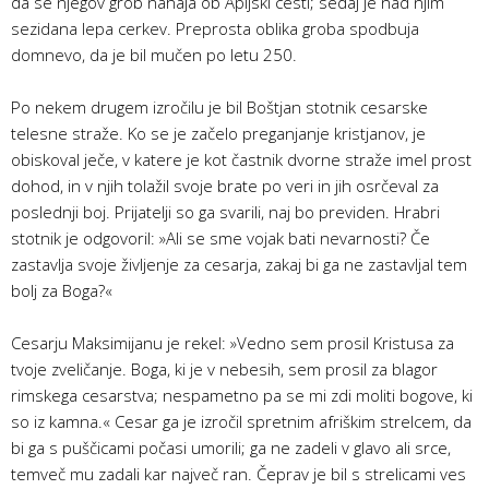
da se njegov grob nahaja ob Apijski cesti; sedaj je nad njim
sezidana lepa cerkev. Preprosta oblika groba spodbuja
domnevo, da je bil mučen po letu 250.
Po nekem drugem izročilu je bil Boštjan stotnik cesarske
telesne straže. Ko se je začelo preganjanje kristjanov, je
obiskoval ječe, v katere je kot častnik dvorne straže imel prost
dohod, in v njih tolažil svoje brate po veri in jih osrčeval za
poslednji boj. Prijatelji so ga svarili, naj bo previden. Hrabri
stotnik je odgovoril: »Ali se sme vojak bati nevarnosti? Če
zastavlja svoje življenje za cesarja, zakaj bi ga ne zastavljal tem
bolj za Boga?«
Cesarju Maksimijanu je rekel: »Vedno sem prosil Kristusa za
tvoje zveličanje. Boga, ki je v nebesih, sem prosil za blagor
rimskega cesarstva; nespametno pa se mi zdi moliti bogove, ki
so iz kamna.« Cesar ga je izročil spretnim afriškim strelcem, da
bi ga s puščicami počasi umorili; ga ne zadeli v glavo ali srce,
temveč mu zadali kar največ ran. Čeprav je bil s strelicami ves