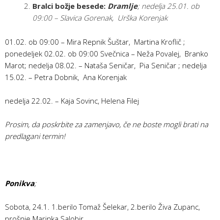
Bralci božje besede:
Dramlje
;
nedelja 25.01. ob
09:00 – Slavica Gorenak, Urška Korenjak
01.02. ob 09:00 – Mira Repnik Šuštar, Martina Kroflič ;
ponedeljek 02.02. ob 09:00 Svečnica – Neža Povalej, Branko
Marot; nedelja 08.02. – Nataša Seničar, Pia Seničar ; nedelja
15.02. – Petra Dobnik, Ana Korenjak
nedelja 22.02. – Kaja Sovinc, Helena Filej
Prosim, da poskrbite za zamenjavo, če ne boste mogli brati na
predlagani termin!
Ponikva
;
Sobota, 24.1. 1.berilo Tomaž Šelekar, 2.berilo Živa Zupanc,
prošnje Marinka Salobir.