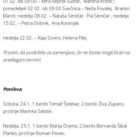
01.02. ob 09:00 – Mira Repnik Šuštar, Martina Kroflič ;
ponedeljek 02.02. ob 09:00 Svečnica – Neža Povalej, Branko
Marot; nedelja 08.02. – Nataša Seničar, Pia Seničar ; nedelja
15.02. – Petra Dobnik, Ana Korenjak
nedelja 22.02. – Kaja Sovinc, Helena Filej
Prosim, da poskrbite za zamenjavo, če ne boste mogli brati na
predlagani termin!
Ponikva
;
Sobota, 24.1. 1.berilo Tomaž Šelekar, 2.berilo Živa Zupanc,
prošnje Marinka Salobir.
Nedelja, 25.1. 1.berilo Marija Drame, 2.berilo Bernarda Šibal
Planko, prošnje Roman Pevec.