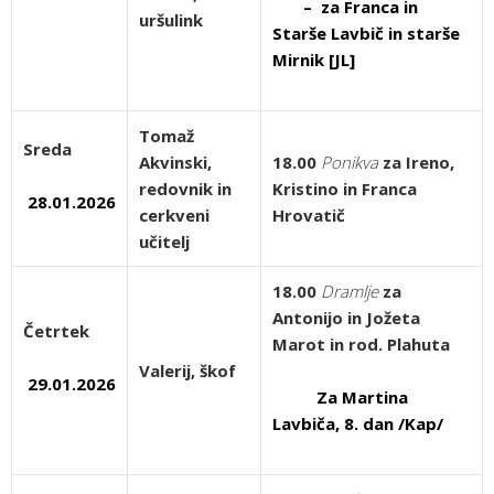
– za Franca in
uršulink
Starše Lavbič in starše
Mirnik [JL]
Tomaž
Sreda
Akvinski,
18.00
Ponikva
za Ireno,
redovnik in
Kristino in Franca
28.01.2026
cerkveni
Hrovatič
učitelj
18.00
Dramlje
za
Antonijo in Jožeta
Četrtek
Marot in rod. Plahuta
Valerij, škof
29.01.2026
Za Martina
Lavbiča, 8. dan /Kap/