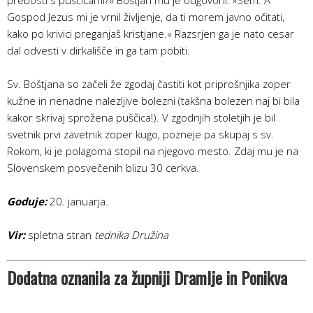
Gospod Jezus mi je vrnil življenje, da ti morem javno očitati,
kako po krivici preganjaš kristjane.« Razsrjen ga je nato cesar
dal odvesti v dirkališče in ga tam pobiti.
Sv. Boštjana so začeli že zgodaj častiti kot priprošnjika zoper
kužne in nenadne nalezljive bolezni (takšna bolezen naj bi bila
kakor skrivaj sprožena puščica!). V zgodnjih stoletjih je bil
svetnik prvi zavetnik zoper kugo, pozneje pa skupaj s sv.
Rokom, ki je polagoma stopil na njegovo mesto. Zdaj mu je na
Slovenskem posvečenih blizu 30 cerkva.
Goduje:
20. januarja.
Vir:
spletna stran
tednika Družina
Dodatna oznanila za župniji Dramlje in Ponikva