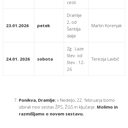
cesti
Dramlje
2, od
23.01.2026
petek
Martin Korenjak
Šentilja
dalje
Zg . Laze
štev. od
24.01. 2026
sobota
Terezija Lavbič
štev.: 12-
26
Ponikva, Dramlje:
v Nedeljo, 22. februarja bomo
izbirali novi sestav ŽPS, ŽGS in ključarje.
Molimo in
razmišljamo o novem sestavu.