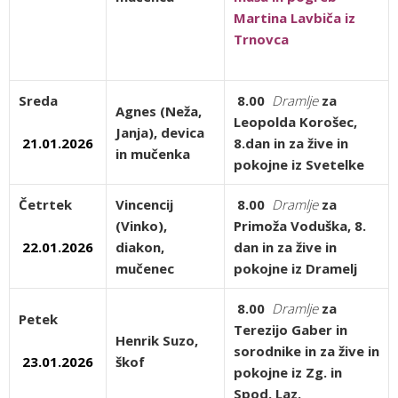
Martina Lavbiča iz
Trnovca
Sreda
8.00
Dramlje
za
Agnes (Neža,
Leopolda Korošec,
Janja),
devica
21.01.2026
8.dan in za žive in
in mučenka
pokojne iz Svetelke
Četrtek
Vincencij
8.00
Dramlje
za
(Vinko),
Primoža Voduška, 8.
22.01.2026
diakon,
dan in za žive in
mučenec
pokojne iz Dramelj
8.00
Dramlje
za
Petek
Terezijo Gaber in
Henrik Suzo,
sorodnike in za žive in
23.01.2026
škof
pokojne iz Zg. in
Spod. Laz.