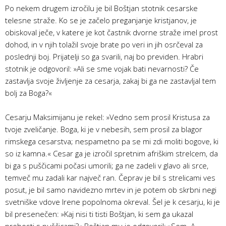
Po nekem drugem izročilu je bil Boštjan stotnik cesarske
telesne straže. Ko se je začelo preganjanje kristjanov, je
obiskoval ječe, v katere je kot častnik dvorne straže imel prost
dohod, in v njih tolažil svoje brate po veri in jih osrčeval za
poslednji boj. Prijatelji so ga svarili, naj bo previden. Hrabri
stotnik je odgovoril: »Ali se sme vojak bati nevarnosti? Če
zastavlja svoje življenje za cesarja, zakaj bi ga ne zastavljal tem
bolj za Boga?«
Cesarju Maksimijanu je rekel: »Vedno sem prosil Kristusa za
tvoje zveličanje. Boga, ki je v nebesih, sem prosil za blagor
rimskega cesarstva; nespametno pa se mi zdi moliti bogove, ki
so iz kamna.« Cesar ga je izročil spretnim afriškim strelcem, da
bi ga s puščicami počasi umorili; ga ne zadeli v glavo ali srce,
temveč mu zadali kar največ ran. Čeprav je bil s strelicami ves
posut, je bil samo navidezno mrtev in je potem ob skrbni negi
svetniške vdove Irene popolnoma okreval. Šel je k cesarju, ki je
bil presenečen: »Kaj nisi ti tisti Boštjan, ki sem ga ukazal
prebosti s puščicami?« Boštjan mu je odgovoril: »Sem. A