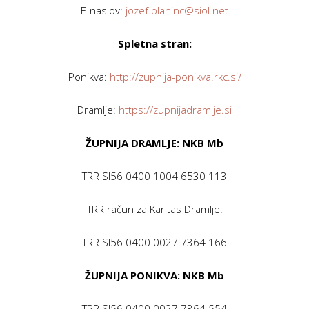
E-naslov:
jozef.planinc@siol.net
Spletna stran:
Ponikva:
http://zupnija-ponikva.rkc.si/
Dramlje:
https://zupnijadramlje.si
ŽUPNIJA DRAMLJE: NKB Mb
TRR SI56 0400 1004 6530 113
TRR račun za Karitas Dramlje:
TRR SI56 0400 0027 7364 166
ŽUPNIJA PONIKVA: NKB Mb
TRR SI56 0400 0027 7364 554