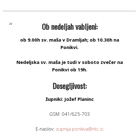
Ob nedeljah vabljeni:
ob 9.00h sv. maša v Dramljah; ob 10.30h na
Ponikvi.
Nedeljska sv. maša je tudi v soboto zvečer na
Ponikvi ob 19h.
Dosegljivost:
župniki: Jožef Planinc
GSM: 041/625-703
E-naslov:
zupnija.ponikva@rkc.si