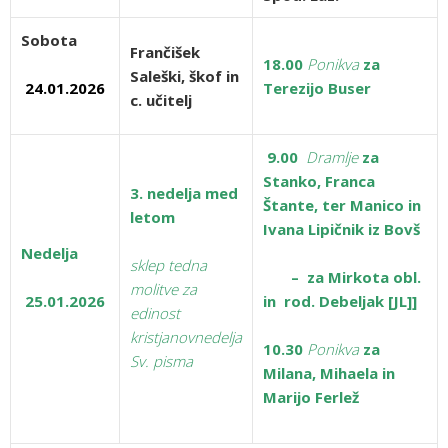
Sobota
Frančišek
18.00
Ponikva
za
Saleški, škof in
24.01.2026
Terezijo Buser
c. učitelj
9.00
Dramlje
za
Stanko, Franca
3. nedelja med
Štante, ter Manico in
letom
Ivana Lipičnik iz Bovš
Nedelja
sklep tedna
– za Mirkota obl.
molitve za
25.01.2026
in rod. Debeljak [JL]]
edinost
kristjanov
nedelja
10.30
Ponikva
za
Sv. pisma
Milana, Mihaela in
Marijo Ferlež