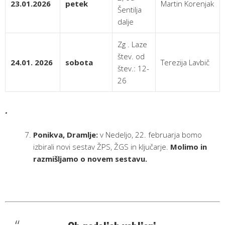
23.01.2026
petek
Martin Korenjak
Šentilja
dalje
Zg . Laze
štev. od
24.01. 2026
sobota
Terezija Lavbič
štev.: 12-
26
.
Ponikva, Dramlje:
v Nedeljo, 22. februarja bomo
izbirali novi sestav ŽPS, ŽGS in ključarje.
Molimo in
razmišljamo o novem sestavu.