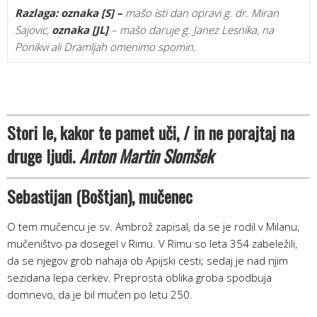
Razlaga:
oznaka [S] –
mašo isti dan opravi g. dr. Miran
Sajovic,
oznaka
[JL]
– mašo daruje g. Janez Lesnika, na
Ponikvi ali Dramljah omenimo spomin.
Stori le, kakor te pamet uči, / in ne porajtaj na
druge ljudi.
Anton Martin Slomšek
Sebastijan (Boštjan)
, mučenec
O tem mučencu je sv. Ambrož zapisal, da se je rodil v Milanu,
mučeništvo pa dosegel v Rimu. V Rimu so leta 354 zabeležili,
da se njegov grob nahaja ob Apijski cesti; sedaj je nad njim
sezidana lepa cerkev. Preprosta oblika groba spodbuja
domnevo, da je bil mučen po letu 250.