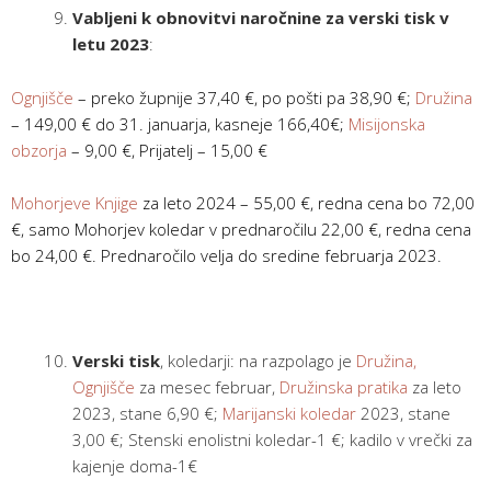
Vabljeni k obnovitvi naročnine za verski tisk v
letu 2023
:
Ognjišče
– preko župnije 37,40 €, po pošti pa 38,90 €;
Družina
– 149,00 € do 31. januarja, kasneje 166,40€;
Misijonska
obzorja
– 9,00 €, Prijatelj – 15,00 €
Mohorjeve Knjige
za leto 2024 – 55,00 €, redna cena bo 72,00
€, samo Mohorjev koledar v prednaročilu 22,00 €, redna cena
bo 24,00 €. Prednaročilo velja do sredine februarja 2023.
Verski tisk
, koledarji: na razpolago je
Družina,
Ognjišče
za mesec februar,
Družinska pratika
za leto
2023, stane 6,90 €;
Marijanski koledar
2023, stane
3,00 €; Stenski enolistni koledar-1 €; kadilo v vrečki za
kajenje doma-1€