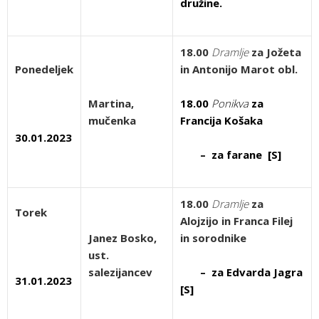
družine.
18.00
Dramlje
za Jožeta
Ponedeljek
in Antonijo Marot obl.
Martina,
18.00
Ponikva
za
mučenka
Francija Košaka
30.01.2023
– za farane [S]
18.00
Dramlje
za
Torek
Alojzijo in Franca Filej
Janez Bosko,
in sorodnike
ust.
salezijancev
– za Edvarda Jagra
31.01.2023
[S]