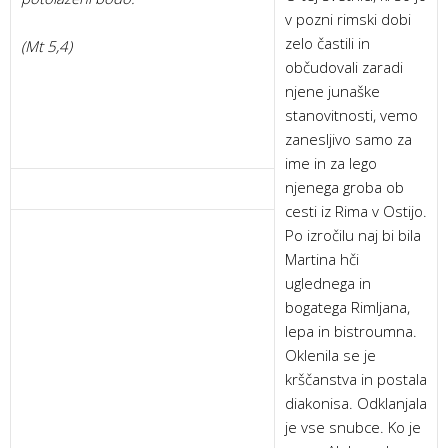
v pozni rimski dobi
zelo častili in
(Mt 5,4)
občudovali zaradi
njene junaške
stanovitnosti, vemo
zanesljivo samo za
ime in za lego
njenega groba ob
cesti iz Rima v Ostijo.
Po izročilu naj bi bila
Martina hči
uglednega in
bogatega Rimljana,
lepa in bistroumna.
Oklenila se je
krščanstva in postala
diakonisa. Odklanjala
je vse snubce. Ko je