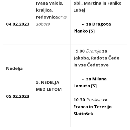
Ivana Valois,
obl., Martina in Faniko
kraljica,
Lubej
redovnica
prva
04.02.2023
sobota
– za Dragota
Planko [S]
9.00
Dramlje
za
Jakoba, Radota Čede
in vse Čedetove
Nedelja
– za Milana
5. NEDELJA
Lamuta [S]
MED LETOM
05.02.2023
10.30
Ponikva
za
Franca in Terezijo
Slatinšek