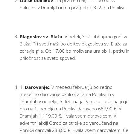
Obisk bolnikov
: Na prvi četrtek, 2. 2. bo obisk
bolnikov v Dramljah in na prvi petek, 3. 2. na Ponikvi.
Blagoslov sv. Blaža
. V petek, 3. 2. obhajamo god sv.
Blaža. Pri sveti maši bo delitev blagoslova sv. Blaža za
zdravje grla. Ob 17.00 bo molitvena ura ob 1. petku in
priložnost za sveto spoved.
4
. Darovanje:
. V mesecu februarju bo redno
mesečno darovanje okoli oltarja na Ponikvi in v
Dramljah v nedeljo, 5. februarja. V mesecu januarju je
bilo na 1. nedeljo na Ponikvi darovano 687,90 €. V
Dramljah 1.119,00 €. Hvala vsem darovalcem. V
adventni akciji Otroci za otroke so veroučenci na
Ponikvi darovali 238,80 €. Hvala vsem darovalcem. Če