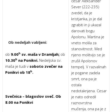
cesar Aleksander
Sever (222-235)
zvedel, da je
kristjanka, jo je dal
zgrabiti in ji ukazal
darovati bogu
Apolonu. Martina je
Ob nedeljah vabljeni:
vneto molila za
stanovitnost. Med
h
ob
9.00
sv. maša v Dramljah;
ob
njeno molitvijo se je
h
10.30
na Ponikvi.
Nedeljska sv.
zrušil Apolonov
maša je tudi v
soboto zvečer na
tempelj. V razvalinah
h
Ponikvi ob 18
.
je pogane zadela
smrt, ona pa je
ostala
nedotaknjena. Cesar
Svečnica – blagoslov sveč. Ob
je nato odredil
8.00 na Ponikvi
raznovrstna
mučenja, ona pa je z