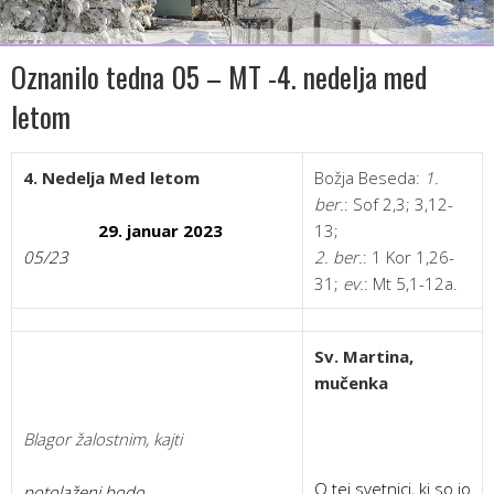
Oznanilo tedna 05 – MT -4. nedelja med
letom
4. Nedelja Med letom
Božja Beseda:
1.
ber.
: Sof 2,3; 3,12-
29. januar 2023
13;
05/23
2. ber.
: 1 Kor 1,26-
31;
ev.
: Mt 5,1-12a.
Sv. Martina
,
mučenka
Blagor žalostnim, kajti
O tej svetnici, ki so jo
potolaženi bodo.