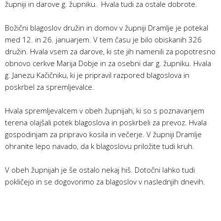
župniji in darove g. župniku. Hvala tudi za ostale dobrote.
Božični blagoslov družin in domov v župniji Dramlje je potekal
med 12. in 26. januarjem. V tem času je bilo obiskanih 326
družin. Hvala vsem za darove, ki ste jih namenili za popotresno
obnovo cerkve Marija Dobje in za osebni dar g. župniku. Hvala
g. Janezu Kačičniku, ki je pripravil razpored blagoslova in
poskrbel za spremljevalce.
Hvala spremljevalcem v obeh župnijah, ki so s poznavanjem
terena olajšali potek blagoslova in poskrbeli za prevoz. Hvala
gospodinjam za pripravo kosila in večerje. V župniji Dramlje
ohranite lepo navado, da k blagoslovu priložite tudi kruh.
V obeh župnijah je še ostalo nekaj hiš. Dotočni lahko tudi
pokličejo in se dogovorimo za blagoslov v naslednjih dnevih.