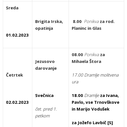
Sreda
Brigita Irska,
8.00
Ponikva
za rod.
opatinja
Planinc in Glas
01.02.2023
08.00
Ponikva
za
Jezusovo
Mihaela Štora
darovanje
Četrtek
17.00 Dramlje molitvena
ura
Svečnica
18.00
Dramlje
za
Ivana,
02.02.2023
Pavlo, vse Trnovškove
čet. pred 1.
in Marijo Vodušek
petkom
za Jožefo Lavbič [
S]