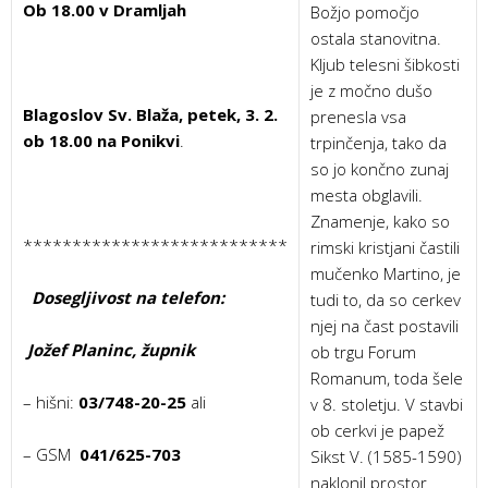
Ob 18.00 v Dramljah
Božjo pomočjo
ostala stanovitna.
Kljub telesni šibkosti
je z močno dušo
Blagoslov Sv. Blaža, petek, 3. 2.
prenesla vsa
ob 18.00 na Ponikvi
.
trpinčenja, tako da
so jo končno zunaj
mesta obglavili.
Znamenje, kako so
***************************
rimski kristjani častili
mučenko Martino, je
Dosegljivost na telefon:
tudi to, da so cerkev
njej na čast postavili
Jožef Planinc, župnik
ob trgu Forum
Romanum, toda šele
– hišni:
03/748-20-25
ali
v 8. stoletju. V stavbi
ob cerkvi je papež
– GSM
041/625-703
Sikst V. (1585-1590)
naklonil prostor