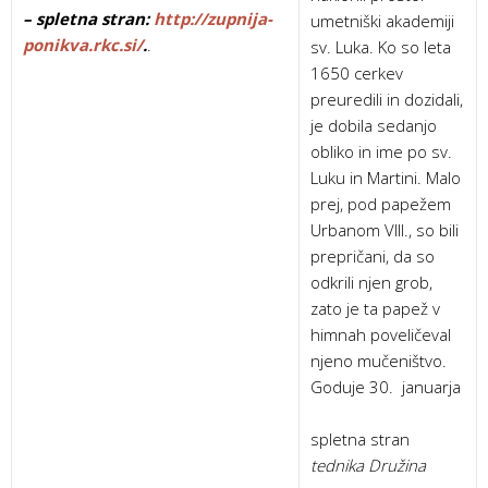
– spletna stran:
http://zupnija-
umetniški akademiji
ponikva.rkc.si/
.
.
sv. Luka. Ko so leta
1650 cerkev
preuredili in dozidali,
je dobila sedanjo
obliko in ime po sv.
Luku in Martini. Malo
prej, pod papežem
Urbanom VIII., so bili
prepričani, da so
odkrili njen grob,
zato je ta papež v
himnah poveličeval
njeno mučeništvo.
Goduje 30. januarja
spletna stran
tednika Družina