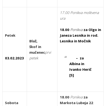
17.00 Ponikva molitvena
ura
18.00
Ponikva
za Olgo in
Petek
Janeza Lesnika in rod.
Blaž,
Lesnika in Močnik
škof in
mučenec
prvi
03.02.2023
petek
– za
Albina in
Ivanko Herič
[S]
18.00
Ponikva
za
Sobota
Markota Lubeja 22