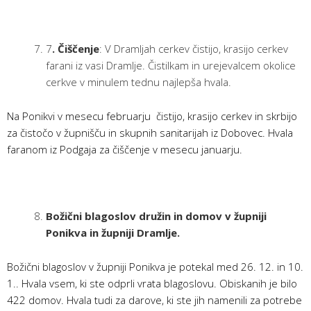
7
. Čiščenje
: V Dramljah cerkev čistijo, krasijo cerkev
farani iz vasi Dramlje. Čistilkam in urejevalcem okolice
cerkve v minulem tednu najlepša hvala.
Na Ponikvi v mesecu februarju čistijo, krasijo cerkev in skrbijo
za čistočo v župnišču in skupnih sanitarijah iz Dobovec. Hvala
faranom iz Podgaja za čiščenje v mesecu januarju.
Božični blagoslov družin in domov v župniji
Ponikva in župniji Dramlje.
Božični blagoslov v župniji Ponikva je potekal med 26. 12. in 10.
1.. Hvala vsem, ki ste odprli vrata blagoslovu. Obiskanih je bilo
422 domov. Hvala tudi za darove, ki ste jih namenili za potrebe