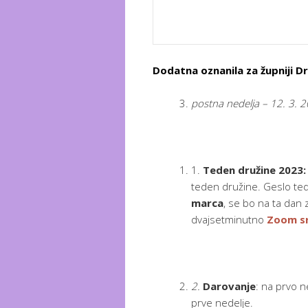
Dodatna oznanila za župniji Dr
postna nedelja – 12. 3. 2
1.
Teden družine 2023
teden družine. Geslo ted
marca
, se bo na ta dan
dvajsetminutno
Zoom sr
2
.
Darovanje
: na prvo ne
prve nedelje.