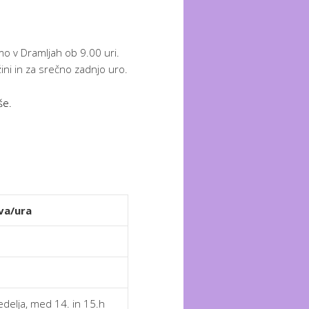
o v Dramljah ob 9.00 uri.
ini in za srečno zadnjo uro.
še.
va/ura
edelja, med 14. in 15.h