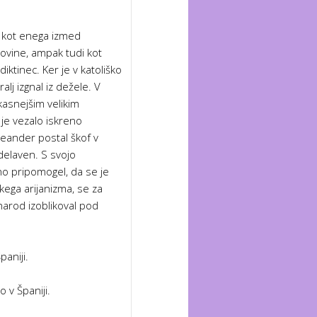
 kot enega izmed
vine, ampak tudi kot
iktinec. Ker je v katoliško
alj izgnal iz dežele. V
kasnejšim velikim
je vezalo iskreno
 Leander postal škof v
 delaven. S svojo
lno pripomogel, da se je
kega arijani­zma, se za
 narod izoblikoval pod
paniji.
o v Španiji.