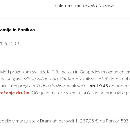
spletna stran
tednika Družina
amlje in Ponikva
023 št. 11
:
Med praznikom sv. Jožefa (19. marca) in Gospodovim oznanjenje
na se glasi:
Mir se začne v družini
.
Ker praznik sv. Jožefa letos o
 začel tudi program
Tedna družine.
Vsak večer
ob 19.45
od ponede
ečanje družin
. Očetje in matere vzemite si čas in se pridružite 
deljo v marcu ste v Dramljah darovali 1. 267,05 €, na Ponikvi ­­­­­­­­­5