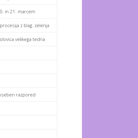
0. in 21. marcem
procesija z blag. zelenja
olovica velikega tedna
poseben razpored