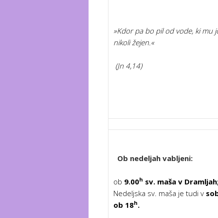
»Kdor pa bo pil od vode, ki mu j
nikoli žejen.«
(Jn 4,14
)
Ob nedeljah vabljeni:
h
ob
9.00
sv. maša v Dramljah
Nedeljska sv. maša je tudi v
sob
h
ob 18
.