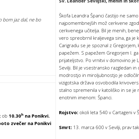
Sv. Leander Seviljski
, menih in škof
Škofa Leandra Španci častijo ne samo
o bom jaz dal, ne bo
najpomembnejših mož cerkvene zgodo
cerkvenega učitelja. Bil je menih, bened
vero spreobrnil kraljevega sina, ga je kr
Carigradu se je spoznal z Gregorjem, 
papežem. S papežem Gregorjem I. ga 
prijateljstvo. Po vrnitvi v domovino je
Sevilji. Bil je vsestransko razgledan in
modrostjo in miro­ljubnostjo je odloči
vizi­gotska država osvobodila krivovers
stalno spremenila v katoliško in se je
enotnim imenom: Španci.
Rojstvo:
okoli leta 540 v Cartageni v Š
h
;
ob
10.30
na Ponikvi.
oto zvečer na Ponikvi
Smrt:
13. marca 600 v Sevilji, prav tak