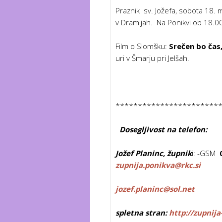
Praznik sv. Jožefa, sobota 18.
v Dramljah. Na Ponikvi ob 18.00
Film o Slomšku:
Srečen bo čas
uri v Šmarju pri Jelšah.
***********************
Dosegljivost na telefon:
Jožef Planinc, župnik
i: -GSM
0
zupnija.ponikva@rkc.si
j
ozef.planinc@sol.net
spletna stran:
http://zupnija