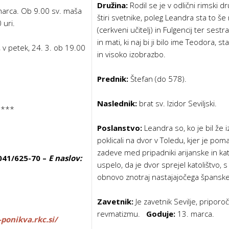
Družina:
Rodil se je v odlični rimski dru
 marca. Ob 9.00 sv. maša
štiri svetnike, poleg Leandra sta to še
 uri.
(cerkveni učitelj) in Fulgencij ter sest
in mati, ki naj bi ji bilo ime Teodora, st
,
v petek, 24. 3. ob 19.00
in visoko izobrazbo.
Prednik:
Štefan (do 578).
Naslednik:
brat sv. Izidor Seviljski.
****
Poslanstvo:
Leandra so, ko je bil že 
poklicali na dvor v Toledu, kjer je poma
zadeve med pripadniki arijanske in kat
41/625-70 –
E naslov:
uspelo, da je dvor sprejel katolištvo, 
obnovo znotraj nastajajočega špansk
Zavetnik:
Je zavetnik Sevilje, priporo
revmatizmu.
Goduje:
13. marca.
-ponikva.rkc.si/