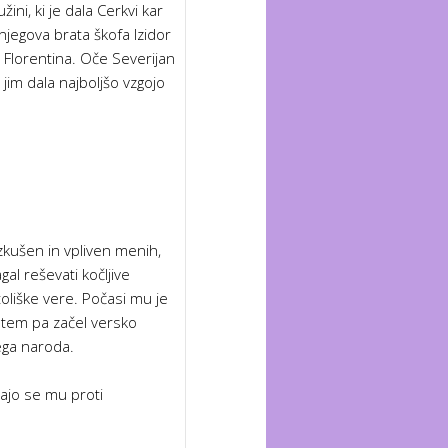
žini, ki je dala Cerkvi kar
 njegova brata škofa Izidor
ra Florentina. Oče Severijan
a jim dala najboljšo vzgojo
izkušen in vpliven menih,
gal reševati kočljive
oliške vere. Počasi mu je
s tem pa začel versko
ega naroda.
čajo se mu proti