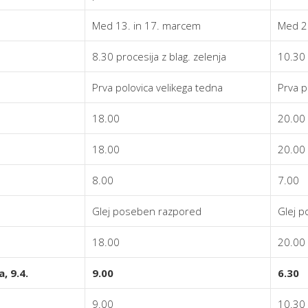
Med 13. in 17. marcem
Med 2
8.30 procesija z blag. zelenja
10.30 
Prva polovica velikega tedna
Prva p
18.00
20.00
18.00
20.00
8.00
7.00
Glej poseben razpored
Glej 
18.00
20.00
, 9.4.
9.00
6.30
9.00
10.30