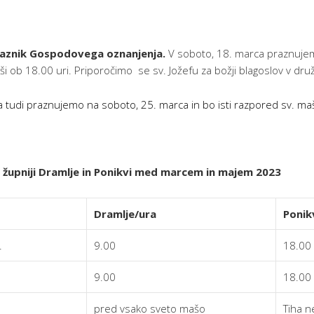
Praznik Gospodovega oznanjenja.
V soboto, 18. marca praznujem
ši ob 18.00 uri. Priporočimo se sv. Jožefu za božji blagoslov v druž
tudi praznujemo na soboto, 25. marca in bo isti razpored sv. ma
 župniji Dramlje in Ponikvi med marcem in majem 2023
Dramlje/ura
Ponik
.
9.00
18.00
9.00
18.00
pred vsako sveto mašo
Tiha n