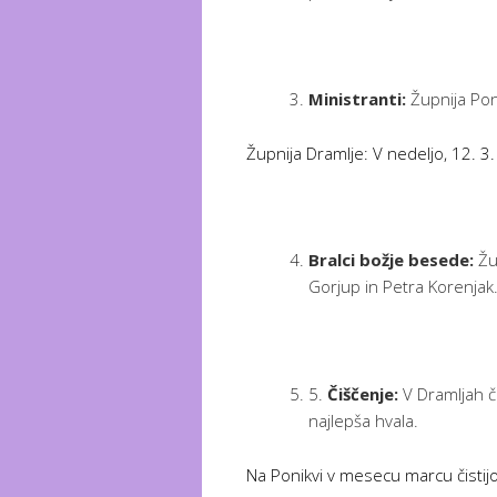
Ministranti:
Župnija Poni
Župnija Dramlje: V nedeljo, 12. 
Bralci božje besede:
Žup
Gorjup in Petra Korenjak.
5.
Čiščenje:
V Dramljah či
najlepša hvala.
Na Ponikvi v mesecu marcu čistijo, 