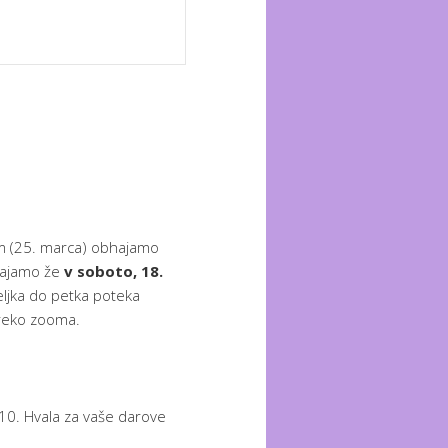
m (25. marca) obhajamo
bhajamo že
v soboto, 18.
ljka do petka poteka
preko zooma.
93,10. Hvala za vaše darove