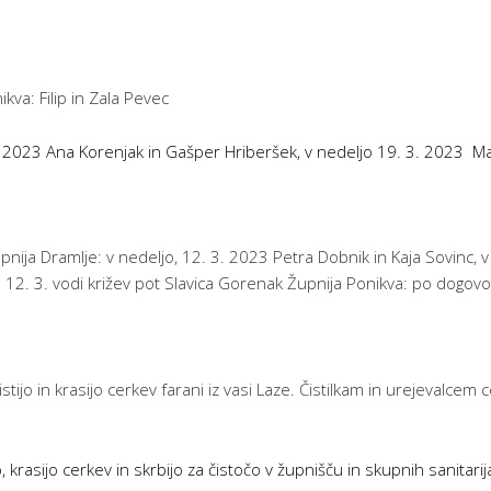
kva: Filip in Zala Pevec
3. 2023 Ana Korenjak in Gašper Hriberšek, v nedeljo 19. 3. 2023 Ma
nija Dramlje: v nedeljo, 12. 3. 2023 Petra Dobnik in Kaja Sovinc, v
 12. 3. vodi križev pot Slavica Gorenak Župnija Ponikva: po dogovo
stijo in krasijo cerkev farani iz vasi Laze. Čistilkam in urejevalce
krasijo cerkev in skrbijo za čistočo v župnišču in skupnih sanitarija