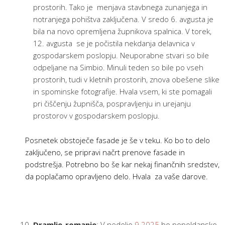
prostorih. Tako je menjava stavbnega zunanjega in
notranjega pohištva zaključena. V sredo 6. avgusta je
bila na novo opremljena župnikova spalnica. V torek,
12. avgusta se je počistila nekdanja delavnica v
gospodarskem poslopju. Neuporabne stvari so bile
odpeljane na Simbio. Minuli teden so bile po vseh
prostorih, tudi v kletnih prostorih, znova obešene slike
in spominske fotografije. Hvala vsem, ki ste pomagali
pri čiščenju župnišča, pospravljenju in urejanju
prostorov v gospodarskem poslopju.
Posnetek obstoječe fasade je še v teku. Ko bo to delo
zaključeno, se pripravi načrt prenove fasade in
podstrešja. Potrebno bo še kar nekaj finančnih sredstev,
da poplačamo opravljeno delo. Hvala za vaše darove.
Dramlje-romanje
: V nedeljo
9.2025
bo popoldansko