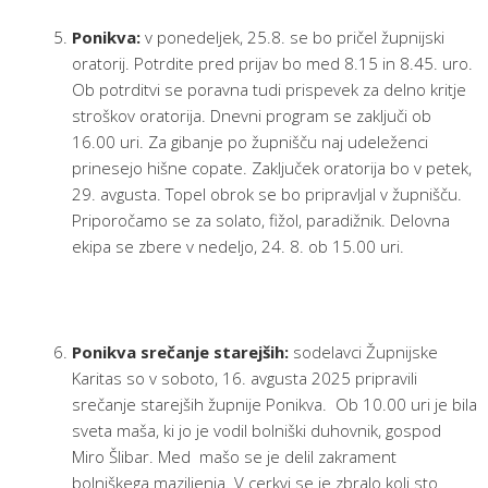
Ponikva:
v ponedeljek, 25.8. se bo pričel župnijski
oratorij. Potrdite pred prijav bo med 8.15 in 8.45. uro.
Ob potrditvi se poravna tudi prispevek za delno kritje
stroškov oratorija. Dnevni program se zaključi ob
16.00 uri. Za gibanje po župnišču naj udeleženci
prinesejo hišne copate. Zaključek oratorija bo v petek,
29. avgusta. Topel obrok se bo pripravljal v župnišču.
Priporočamo se za solato, fižol, paradižnik. Delovna
ekipa se zbere v nedeljo, 24. 8. ob 15.00 uri.
Ponikva srečanje starejših:
sodelavci Župnijske
Karitas so v soboto, 16. avgusta 2025 pripravili
srečanje starejših župnije Ponikva. Ob 10.00 uri je bila
sveta maša, ki jo je vodil bolniški duhovnik, gospod
Miro Šlibar. Med mašo se je delil zakrament
bolniškega maziljenja. V cerkvi se je zbralo koli sto