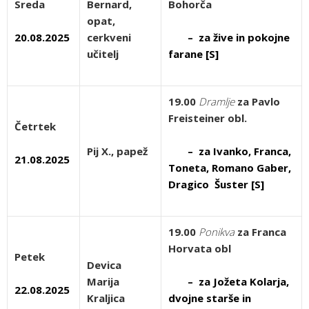
Sreda
Bernard,
Bohorča
opat,
20.08.2025
cerkveni
– za žive in pokojne
učitelj
farane [S]
19.00
Dramlje
za Pavlo
Freisteiner obl.
Četrtek
Pij X., papež
– za Ivanko, Franca,
21.08.2025
Toneta, Romano Gaber,
Dragico Šuster [S]
19.00
Ponikva
za Franca
Horvata obl
Petek
Devica
Marija
– za Jožeta Kolarja,
22.08.2025
Kraljica
dvojne starše in