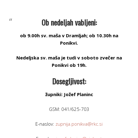
Ob nedeljah vabljeni:
ob 9.00h sv. maša v Dramljah; ob 10.30h na
Ponikvi.
Nedeljska sv. maša je tudi v soboto zvečer na
Ponikvi ob 19h.
Dosegljivost:
župniki: Jožef Planinc
GSM: 041/625-703
E-naslov:
zupnija.ponikva@rkc.si