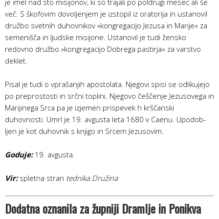
je imel nad sto misijonov, ki so trajali po poldrugi mesec ali še
več. S škofovim dovoljenjem je izstopil iz oratorija in ustanovil
družbo svetnih duhovnikov »kongregacijo Jezusa in Marije« za
semenišča in ljudske misijone. Ustanovil je tudi žensko
redovno družbo »kongre­gacijo Dobrega pastirja« za varstvo
deklet.
Pisal je tudi o vprašanjih apostolata. Njegovi spisi se odlikujejo
po preprostosti in srčni toplini. Njegovo češčenje Jezusovega in
Marijinega Srca pa je izjemen prispevek h krščanski
duhovnosti. Umrl je 19. avgusta leta 1680 v Caenu. Upodob­
ljen je kot duhovnik s knjigo in Srcem Jezusovim.
Goduje:
19. avgusta.
Vir:
spletna stran
tednika Družina
Dodatna oznanila za župniji Dramlje in Ponikva