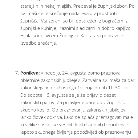
starejših in nekaj mlajših. Prepeval je župnijski zbor. Po
sv. maši se je srečanje nadaljevalo v prostorih
župnišča. Vsi zbrani so bili postrežen z bogračem iz
župnijske kuhinje, raznimi sladicami in dobro kapljico.
Hvala sodelavcem Župnijske Karitas za pripravo in
izvedbo srečanja.
Ponikva:
v nedeljo, 24. avgusta bomo praznovali
obletnice zakonskih jubilejev. Zahvalna sv. maša za dar
zakonskega in družinskega življenja bo ob 10.30 uri.
Do sobote 16. avgusta se je že prijavilo deset
zakonskih parov. Za prijavljene pare bo v župnišču
skupno kosilo. Ob praznovanju zakonskih jubilejev
lahko človek odkriva, kako se splača premagovati male
in velike stiske, se veseliti lepih skupnih trenutkov in
lepoto skupnega življenja podoživljati ob praznovanju