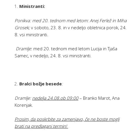
Ministranti:
Ponikva: med 20. tednom med letom: Anej Ferlež in Miha
Grosek;
v soboto, 23. 8. in v nedeljo obletnica porok, 24.
8. vsi ministranti.
Dramlje
: med 20. tednom med letom Lucija in Tjaša
Samec, v nedeljo, 24. 8. vsi ministranti.
Bralci božje besede
:
Dramlje:
nedelja 24.08.ob 09:00
– Branko Marot, Ana
Korenjak.
Prosim, da poskrbite za zamenjavo, če ne boste mogli
brati na predlagani termin!