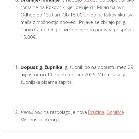
romanje na Rokovnik, kjer deluje dr. Miran Sajovic.
Odhod ob 13.0 uri. Ob 15.00 uri bo na Rakovniku sv.
maša z možnostjo spovedi. Prijave se zbirajo pri g.
Danici Čater. Ob prijavi se obvezno poravna prispevek
15.00€.
Dopust g. župnika
: g. župnik bo na dopustu med 29.
avgustom in 11. septembrom 2025. V tem času je
župnijska pisarna zaprta.
Verski tisk:
na razpolago je nova
Družina
,
Ognjišče
-,
Misijonska obzorja,