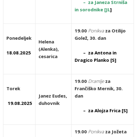
– za Janeza Strniša
in sorodnike [JL
]
19.00
Ponikva
za Otilijo
Ponedeljek
Golež, 30. dan
Helena
(Alenka),
18.08.2025
– za Antona in
cesarica
Dragico Planko [S]
19.00
Dramlje
za
Torek
Frančiško Mernik, 30.
Janez Eudes,
dan
1
9.08.2025
duhovnik
– za Alojza Frica [S]
19.00
Ponikva
za Jožeta