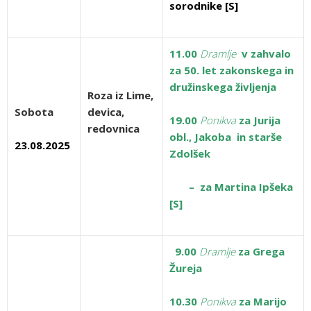
sorodnike [S]
11.00
Dramlje
v zahvalo
za 50. let zakonskega in
družinskega življenja
Roza iz Lime,
Sobota
devica,
19.00
Ponikva
za Jurija
redovnica
obl., Jakoba in starše
23.08.2025
Zdolšek
– za Martina Ipšeka
[S]
9.00
Dramlje
za Grega
Žureja
10.30
Ponikva
za Marijo