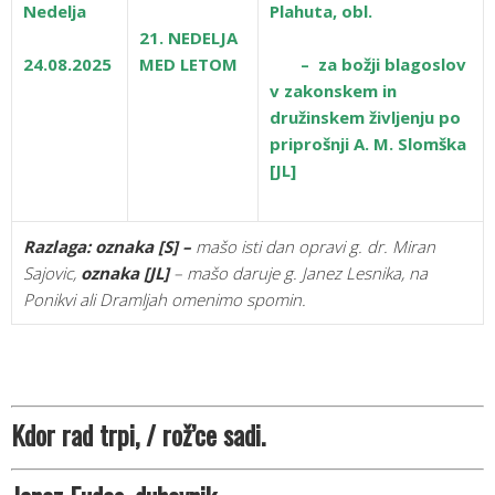
Nedelja
Plahuta, obl.
21. NEDELJA
24.08.2025
MED LETOM
– za božji blagoslov
v zakonskem in
družinskem življenju po
priprošnji A. M. Slomška
[JL]
Razlaga:
oznaka [S] –
mašo isti dan opravi g. dr. Miran
Sajovic,
oznaka
[JL]
– mašo daruje g. Janez Lesnika, na
Ponikvi ali Dramljah omenimo spomin.
Kdor rad trpi, / rož’ce sadi.