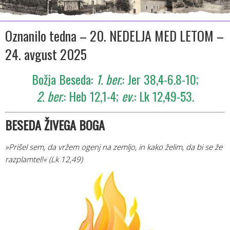
Oznanilo tedna – 20. NEDELJA MED LETOM –
24. avgust 2025
Božja Beseda:
1. ber.
: Jer 38,4-6.8-10;
2. ber.
: Heb 12,1-4;
ev.
: Lk 12,49-53.
BESEDA ŽIV
EGA BOGA
»Prišel sem, da vržem ogenj na zemljo, in kako želim, da bi se že
razplamtel!«
(Lk 12,49)