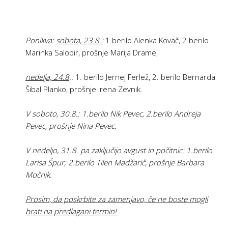
Ponikva
:
sobota, 23.8.:
1.berilo Alenka Kovač, 2.berilo
Marinka Salobir, prošnje Marija Drame,
nedelja, 24.8
.:
1. berilo Jernej Ferlež, 2. berilo Bernarda
Šibal Planko, prošnje Irena Zevnik.
V soboto, 30.8.: 1.berilo Nik Pevec, 2.berilo Andreja
Pevec, prošnje Nina Pevec.
V nedeljo, 31.8. pa zaključijo avgust in počitnic: 1.berilo
Larisa Špur; 2.berilo Tilen Madžarič, prošnje Barbara
Močnik.
Prosim, da poskrbite za zamenjavo, če ne boste mogli
brati na predlagani termin!