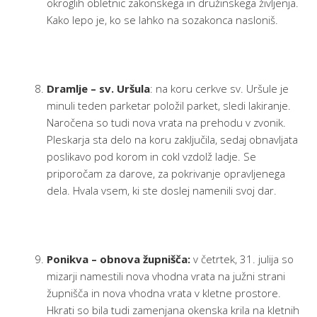
okroglih obletnic zakonskega in družinskega življenja.
Kako lepo je, ko se lahko na sozakonca nasloniš.
Dramlje – sv. Uršula
: na koru cerkve sv. Uršule je
minuli teden parketar položil parket, sledi lakiranje.
Naročena so tudi nova vrata na prehodu v zvonik.
Pleskarja sta delo na koru zaključila, sedaj obnavljata
poslikavo pod korom in cokl vzdolž ladje. Se
priporočam za darove, za pokrivanje opravljenega
dela. Hvala vsem, ki ste doslej namenili svoj dar.
Ponikva – obnova župnišča:
v četrtek, 31. julija so
mizarji namestili nova vhodna vrata na južni strani
župnišča in nova vhodna vrata v kletne prostore.
Hkrati so bila tudi zamenjana okenska krila na kletnih