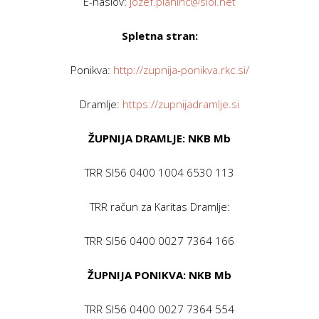
E-naslov:
jozef.planinc@siol.net
Spletna stran:
Ponikva:
http://zupnija-ponikva.rkc.si/
Dramlje:
https://zupnijadramlje.si
ŽUPNIJA DRAMLJE: NKB Mb
TRR SI56 0400 1004 6530 113
TRR račun za Karitas Dramlje:
TRR SI56 0400 0027 7364 166
ŽUPNIJA PONIKVA: NKB Mb
TRR SI56 0400 0027 7364 554