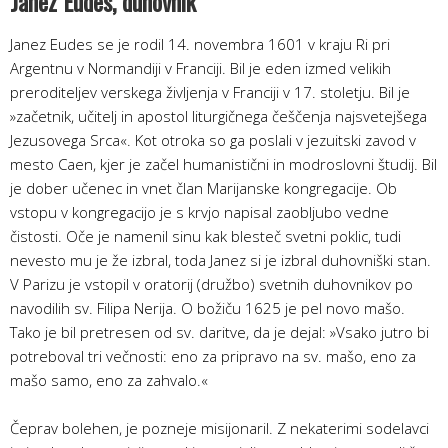
Janez Eudes
, duhovnik
Janez Eudes se je rodil 14. novembra 1601 v kraju Ri pri
Argentnu v Normandiji v Franciji. Bil je eden izmed velikih
preroditeljev verskega življenja v Franciji v 17. stoletju. Bil je
»začetnik, učitelj in apostol liturgičnega češčenja najsvetej­šega
Jezusovega Srca«. Kot otroka so ga poslali v jezuitski zavod v
mesto Caen, kjer je začel humanistični in modroslovni študij. Bil
je dober učenec in vnet član Marijanske kongregacije. Ob
vstopu v kongregacijo je s krvjo napisal zaobljubo vedne
čistosti. Oče je namenil sinu kak blesteč svetni poklic, tudi
nevesto mu je že izbral, toda Janez si je izbral duhovniški stan.
V Parizu je vstopil v oratorij (družbo) svetnih duhovnikov po
navodilih sv. Filipa Nerija. O božiču 1625 je pel novo mašo.
Tako je bil pretresen od sv. daritve, da je dejal: »Vsako jutro bi
potreboval tri večnosti: eno za pripravo na sv. mašo, eno za
mašo samo, eno za zahvalo.«
Čeprav bolehen, je pozneje misijonaril. Z nekaterimi sodelavci