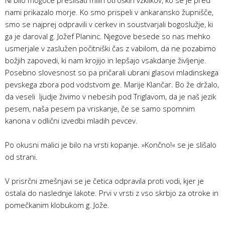
nami prikazalo morje. Ko smo prispeli v ankaransko župnišče,
smo se najprej odpravili v cerkev in soustvarjali bogoslužje, ki
ga je daroval g. Jožef Planinc. Njegove besede so nas mehko
usmerjale v zaslužen počitniški čas z vabilom, da ne pozabimo
božjih zapovedi, ki nam krojijo in lepšajo vsakdanje življenje.
Posebno slovesnost so pa pričarali ubrani glasovi mladinskega
pevskega zbora pod vodstvom ge. Marije Klančar. Bo že držalo,
da veseli ljudje živimo v nebesih pod Triglavom, da je naš jezik
pesem, naša pesem pa vriskanje, če se samo spomnim
kanona v odlični izvedbi mladih pevcev.
Po okusni malici je bilo na vrsti kopanje. »Končno!« se je slišalo
od strani.
V prisrčni zmešnjavi se je četica odpravila proti vodi, kjer je
ostala do naslednje lakote. Prvi v vrsti z vso skrbjo za otroke in
pomečkanim klobukom g. Jože.