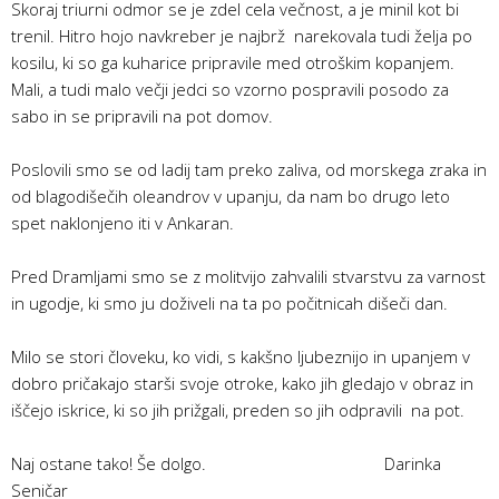
Skoraj triurni odmor se je zdel cela večnost, a je minil kot bi
trenil. Hitro hojo navkreber je najbrž narekovala tudi želja po
kosilu, ki so ga kuharice pripravile med otroškim kopanjem.
Mali, a tudi malo večji jedci so vzorno pospravili posodo za
sabo in se pripravili na pot domov.
Poslovili smo se od ladij tam preko zaliva, od morskega zraka in
od blagodišečih oleandrov v upanju, da nam bo drugo leto
spet naklonjeno iti v Ankaran.
Pred Dramljami smo se z molitvijo zahvalili stvarstvu za varnost
in ugodje, ki smo ju doživeli na ta po počitnicah dišeči dan.
Milo se stori človeku, ko vidi, s kakšno ljubeznijo in upanjem v
dobro pričakajo starši svoje otroke, kako jih gledajo v obraz in
iščejo iskrice, ki so jih prižgali, preden so jih odpravili na pot.
Naj ostane tako! Še dolgo. Darinka
Seničar