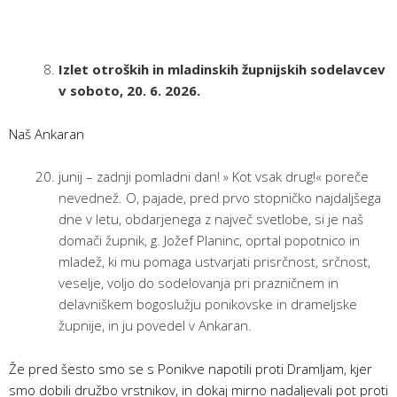
Izlet otroških in mladinskih župnijskih sodelavcev
v soboto, 20. 6. 2026.
Naš Ankaran
junij – zadnji pomladni dan! » Kot vsak drug!« poreče
nevednež. O, pajade, pred prvo stopničko najdaljšega
dne v letu, obdarjenega z največ svetlobe, si je naš
domači župnik, g. Jožef Planinc, oprtal popotnico in
mladež, ki mu pomaga ustvarjati prisrčnost, srčnost,
veselje, voljo do sodelovanja pri prazničnem in
delavniškem bogoslužju ponikovske in drameljske
župnije, in ju povedel v Ankaran.
Že pred šesto smo se s Ponikve napotili proti Dramljam, kjer
smo dobili družbo vrstnikov, in dokaj mirno nadaljevali pot proti