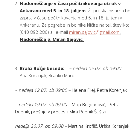
Nadomeščanje v
času počitnikovanja otrok v
Ankaranu med 5. in 18. julijem
: Župnijska pisarna bo
zaprta v času počitnikovanja med 5. in 18. julijem v
Ankaranu. Za pogrebe in bolnike kličite na tel. številko:
(040 892 280) ali e-mail
miran.sajovic@gmail.com
.
Nadomešča g. Miran Sajovic
.
Bralci Božje besede:
–
– nedelja 05.07. ob 09:00
–
Ana Korenjak, Branko Marot
– nedelja 12.07. ob 09:00 –
Helena Filej, Petra Korenjak
– nedelja 19.07. ob 09:00
– Maja Bogdanović, Petra
Dobnik, prošnje v procesiji Mira Repnik Šuštar
nedelja 26.07. ob 09:00 –
Martina Kroflič, Urška Korenjak