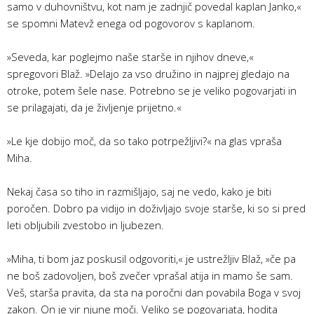
samo v duhovništvu, kot nam je zadnjič povedal kaplan Janko,«
se spomni Matevž enega od pogovorov s kaplanom.
»Seveda, kar poglejmo naše starše in njihov dneve,«
spregovori Blaž. »Delajo za vso družino in najprej gledajo na
otroke, potem šele nase. Potrebno se je veliko pogovarjati in
se prilagajati, da je življenje prijetno.«
»Le kje dobijo moč, da so tako potrpežljivi?« na glas vpraša
Miha.
Nekaj časa so tiho in razmišljajo, saj ne vedo, kako je biti
poročen. Dobro pa vidijo in doživljajo svoje starše, ki so si pred
leti obljubili zvestobo in ljubezen.
»Miha, ti bom jaz poskusil odgovoriti,« je ustrežljiv Blaž, »če pa
ne boš zadovoljen, boš zvečer vprašal atija in mamo še sam.
Veš, starša pravita, da sta na poročni dan povabila Boga v svoj
zakon. On je vir njune moči. Veliko se pogovarjata, hodita