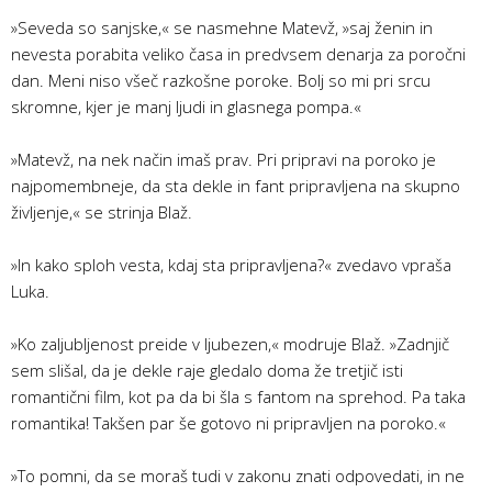
»Seveda so sanjske,« se nasmehne Matevž, »saj ženin in
nevesta porabita veliko časa in predvsem denarja za poročni
dan. Meni niso všeč razkošne poroke. Bolj so mi pri srcu
skromne, kjer je manj ljudi in glasnega pompa.«
»Matevž, na nek način imaš prav. Pri pripravi na poroko je
najpomembneje, da sta dekle in fant pripravljena na skupno
življenje,« se strinja Blaž.
»In kako sploh vesta, kdaj sta pripravljena?« zvedavo vpraša
Luka.
»Ko zaljubljenost preide v ljubezen,« modruje Blaž. »Zadnjič
sem slišal, da je dekle raje gledalo doma že tretjič isti
romantični film, kot pa da bi šla s fantom na sprehod. Pa taka
romantika! Takšen par še gotovo ni pripravljen na poroko.«
»To pomni, da se moraš tudi v zakonu znati odpovedati, in ne