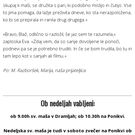
skupaj k maši, se družita s pari, ki podobno mislijo in čutijo. Vse
to jima pomaga, da lažje preživita dneve, ko sta nerazpoložena,
ko bi se prepirala in ranila drug drugega.«
»Bravo, Blaž, odlično si razložil, še jaz sem te razumela,«
zaploska Eva. »Zdaj vem, da so sanje dovoljene le ponoči,
podnevi pa se je potrebno truditi. In če se bom trudila, bo tu in
tam lepo kot v sanjah ali filmu.«
Po: M. Razboršek, Marija, naša prijateljica
Ob nedeljah vabljeni:
ob 9.00h sv. maša v Dramljah; ob 10.30h na Ponikvi.
Nedeljska sv. maša je tudi v soboto zvečer na Ponikvi ob