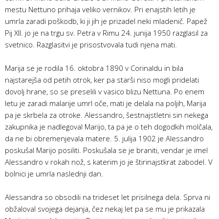
mestu Nettuno prihaja veliko vernikov. Pri enajstih letih je
umrla zaradi poškodb, ki ji jih je prizadel neki mladenič. Papež
Pij XII. jo je na trgu sv. Petra v Rimu 24. junija 1950 razglasil za
svetnico. Razglasitvi je prisostvovala tudi njena mati.
Marija se je rodila 16. oktobra 1890 v Corinaldu in bila
najstarejša od petih otrok, ker pa starši niso mogli pridelati
dovolj hrane, so se preselili v vasico blizu Nettuna. Po enem
letu je zaradi malarije umrl oče, mati je delala na poljih, Marija
pa je skrbela za otroke. Alessandro, šestnajstletni sin nekega
zakupnika je nadlegoval Marijo, ta pa je o teh dogodkih molčala,
da ne bi obremenjevala matere. 5. julija 1902 je Alessandro
poskušal Marijo posiliti. Poskušala se je braniti, vendar je imel
Alessandro v rokah nož, s katerim jo je štiri­najstkrat zabodel. V
bolnici je umrla naslednji dan.
Alessandra so obsodili na trideset let prisilnega dela. Sprva ni
obžaloval svojega dejanja, čez nekaj let pa se mu je prikazala