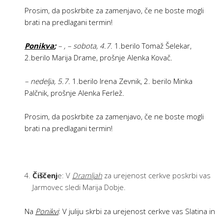
Prosim, da poskrbite za zamenjavo, če ne boste mogli
brati na predlagani termin!
Ponikva
;
–
, – sobota, 4.7.
1.berilo Tomaž Šelekar,
2.berilo Marija Drame, prošnje Alenka Kovač
.
– nedelja, 5.7.
1.berilo Irena Zevnik, 2. berilo Minka
Palčnik, prošnje Alenka Ferlež
.
Prosim, da poskrbite za zamenjavo, če ne boste mogli
brati na predlagani termin!
Čiščenj
e: V
Dramljah
za urejenost cerkve poskrbi vas
Jarmovec sledi Marija Dobje.
Na
Ponikvi
: V juliju skrbi za urejenost cerkve vas Slatina in