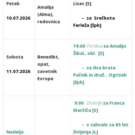
Petek
Lisec [S]
Amalija
(Alma),
10.07.2026
– za Srečkota
redovnica
Ferleža [žpk]
19.00
Ponikva
za Amalijo
Šibal., obl. [S]
Sobota
Benedikt
,
opat,
– za dva brata
11.07.2026
zavetnik
Pačnik in druž. . Ogrizek
Evrope
[žpk]
9.00
Dramlje
za Franca
Marčiča [S]
– v zahvalo za 85 let
Nedelja
življenja JL]