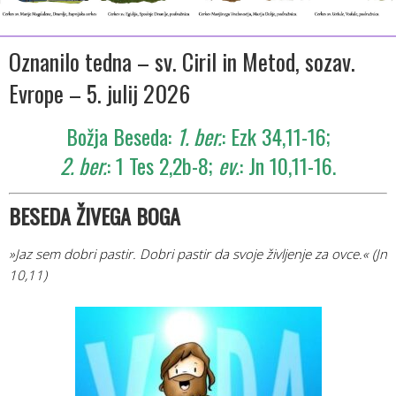
Oznanilo tedna – sv. Ciril in Metod, sozav.
Evrope – 5. julij 2026
Božja Beseda:
1. ber.
: Ezk 34,11-16;
2. ber.
: 1 Tes 2,2b-8;
ev.
: Jn 10,11-16.
BESEDA ŽIV
EGA BOGA
»Jaz sem dobri pastir. Dobri pastir da svoje življenje za ovce.« (Jn
10,11)