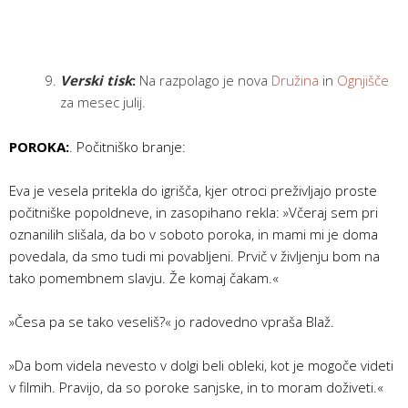
Verski tisk
:
Na razpolago je nova
Družina
in
Ognjišče
za mesec julij.
POROKA:
. Počitniško branje:
Eva je vesela pritekla do igrišča, kjer otroci preživljajo proste
počitniške popoldneve, in zasopihano rekla: »Včeraj sem pri
oznanilih slišala, da bo v soboto poroka, in mami mi je doma
povedala, da smo tudi mi povabljeni. Prvič v življenju bom na
tako pomembnem slavju. Že komaj čakam.«
»Česa pa se tako veseliš?« jo radovedno vpraša Blaž.
»Da bom videla nevesto v dolgi beli obleki, kot je mogoče videti
v filmih. Pravijo, da so poroke sanjske, in to moram doživeti.«