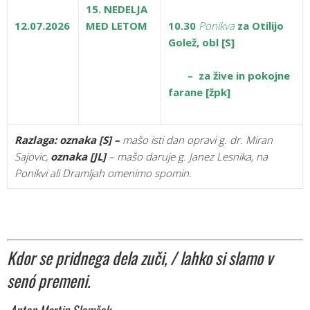
15. NEDELJA
12.07.2026
MED LETOM
10.30
Ponikva
za Otilijo
Golež, obl [S]
– za žive in pokojne
farane [žpk]
Razlaga:
oznaka [S] –
mašo isti dan opravi g. dr. Miran
Sajovic,
oznaka
[JL]
– mašo daruje g. Janez Lesnika, na
Ponikvi ali Dramljah omenimo spomin.
Kdor se pridnega dela zuči, / lahko si slamo v
senó premeni.
Anton Martin Slomšek