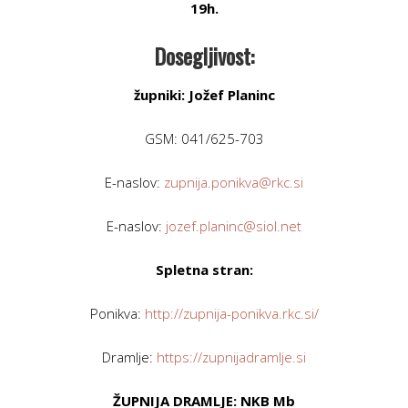
19h.
Dosegljivost:
župniki: Jožef Planinc
GSM: 041/625-703
E-naslov:
zupnija.ponikva@rkc.si
E-naslov:
jozef.planinc@siol.net
Spletna stran:
Ponikva:
http://zupnija-ponikva.rkc.si/
Dramlje:
https://zupnijadramlje.si
ŽUPNIJA DRAMLJE: NKB Mb