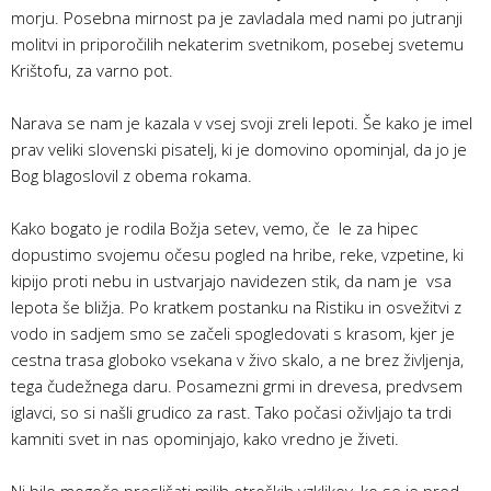
morju. Posebna mirnost pa je zavladala med nami po jutranji
molitvi in priporočilih nekaterim svetnikom, posebej svetemu
Krištofu, za varno pot.
Narava se nam je kazala v vsej svoji zreli lepoti. Še kako je imel
prav veliki slovenski pisatelj, ki je domovino opominjal, da jo je
Bog blagoslovil z obema rokama.
Kako bogato je rodila Božja setev, vemo, če le za hipec
dopustimo svojemu očesu pogled na hribe, reke, vzpetine, ki
kipijo proti nebu in ustvarjajo navidezen stik, da nam je vsa
lepota še bližja. Po kratkem postanku na Ristiku in osvežitvi z
vodo in sadjem smo se začeli spogledovati s krasom, kjer je
cestna trasa globoko vsekana v živo skalo, a ne brez življenja,
tega čudežnega daru. Posamezni grmi in drevesa, predvsem
iglavci, so si našli grudico za rast. Tako počasi oživljajo ta trdi
kamniti svet in nas opominjajo, kako vredno je živeti.
Ni bilo mogoče preslišati milih otroških vzklikov, ko se je pred