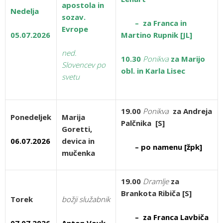
apostola in
Nedelja
sozav.
– za Franca in
Evrope
05.07.2026
Martino Rupnik [JL]
ned.
10.30
Ponikva
za Marijo
Slovencev po
obl. in Karla Lisec
svetu
19.00
Ponikva
za Andreja
Ponedeljek
Marija
Palčnika
[S]
Goretti,
06.07.2026
devica in
– po namenu [žpk]
mučenka
19.00
Dramlje
za
Brankota Ribiča [S]
Torek
božji služabnik
– za Franca Lavbiča