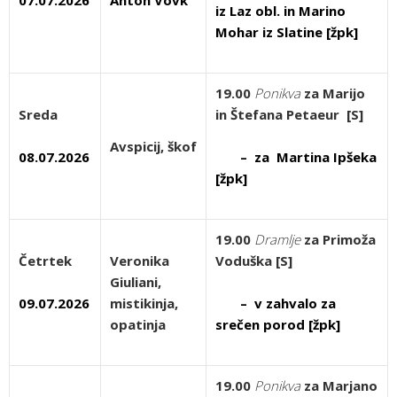
07.07.2026
Anton Vovk
iz Laz obl. in Marino
Mohar iz Slatine [žpk]
19.00
Ponikva
za Marijo
Sreda
in Štefana Petaeur [S]
Avspicij, škof
08.07.2026
– za Martina Ipšeka
[žpk]
19.00
Dramlje
za Primoža
Četrtek
Veronika
Voduška [S]
Giuliani,
09.07.2026
mistikinja,
– v zahvalo za
opatinja
srečen porod [žpk]
19.00
Ponikva
za Marjano