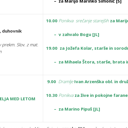
– za Marijo Marinko Simonič [S]
10.00
Ponikva
srečanje starejših
za Marij
t, duhovnik
– v zahvalo Bogu [JL]
v prekm. Slov.
z mat.
19.00 za Jožefa Kolar, starše in soro
m
– za Mihaela Štora, starše, brata in
9.00
Dramlje
Ivan Arzenška obl. in dru
10.30
Ponikva
za žive in pokojne faran
DELJA MED LETOM
– za Marino Pipuš [JL]