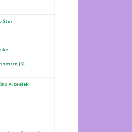
o Štor
dnike
 sestro [S]
žino Arzenšek
e