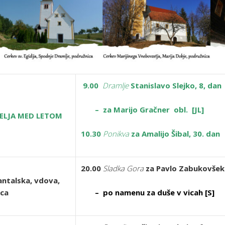
9.00
Dramlje
Stanislavo Slejko, 8, dan
– za Marijo Gračner obl. [JL]
DELJA MED LETOM
10.30
Ponikva
za Amalijo Šibal, 30. dan
20.00
Sladka Gora
za Pavlo Zabukovšek
antalska, vdova,
ica
– po namenu za duše v vicah [S]