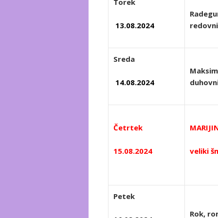
Torek
Radegun
13.08.2024
redovn
Sreda
Maksimi
14.08.2024
duhovn
Četrtek
MARIJI
15.08.2024
veliki 
Petek
Rok, ro