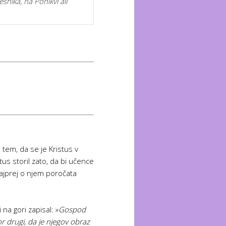
nika, na Ponikvi ali
tem, da se je Kristus v
tus storil zato, da bi učence
 Najprej o njem poročata
na gori zapisal: »
Gospod
or drugi, da je njegov obraz