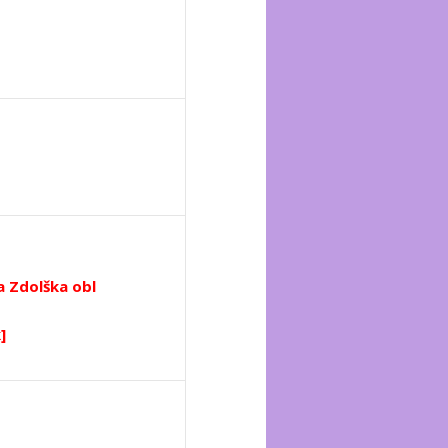
a Zdolška obl
]