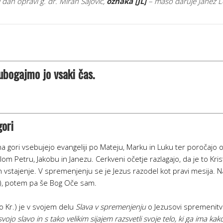
 dan opravi g. dr. Miran Sajovic,
oznaka
[JL]
– mašo daruje Janez Les
 ubogajmo jo vsaki čas.
ori
gori vsebujejo evangeliji po Mateju, Marku in Luku ter poročajo o 
om Petru, Jakobu in Janezu. Cerkveni očetje razlagajo, da je to Kris
 in vstajenje. V spremenjenju se je Jezus razodel kot pravi mesija.
ki), potem pa še Bog Oče sam.
o Kr.) je v svojem delu
Slava v spremenjenju
o Jezusovi spremenitvi 
jo slavo in s tako velikim sijajem razsvetli svoje telo, ki ga ima kak