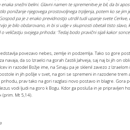
naka snežni belini. Glavni namen te spremenitve je bil, da bi apost
otilo ponižanje njegovega prostovoljnega trpljenja, potem ko se jim 
Gospod pa je z enako previdnostjo utrdil tudi upanje svete Cerkve, 
jo je bilo obdarovano, in bi si udje v skupnosti obetali tisto slavo, 
oril o veličastju svojega prihoda: ‘Tedaj bodo pravični sijali kakor sonc
edstavlja povezavo nebes, zemlje in podzemlja. Tako so gore posta
za navaja, da so Izraelci na gorah častili Jahveja, saj naj bi jih on o
elcev in razodel Božje ime, na Sinaju pa je sklenil zavezo z Izraelom
apostole in jih pošlje v svet, na gori se spremeni in razodene trem 
 prihodu, prav tako na gori razglasi novo postavo in blagre. Gora
ezus vodi ljudi na goro k Bogu. Kdor ga posluša in je pripravljen hod
« (prim. Mt 5,14).
a