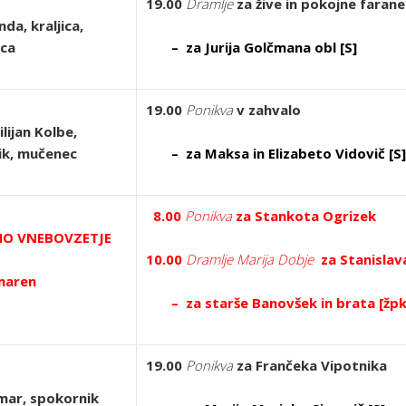
19.00
Dramlje
za žive in pokojne farane
da, kraljica,
ica
– za Jurija Golčmana obl [S]
19.00
Ponikva
v zahvalo
lijan Kolbe,
ik, mučenec
– za Maksa in Elizabeto Vidovič [S]
8.00
Ponikva
za Stankota Ogrizek
NO VNEBOVZETJE
10.00
Dramlje Marija Dobje
za Stanislav
šmaren
– za starše Banovšek in brata [žpk
19.00
Ponikva
za Frančeka Vipotnika
mar, spokornik