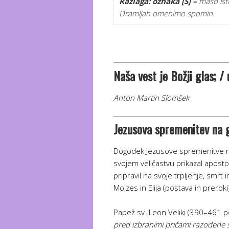
Razlaga:
oznaka [S] –
mašo isti
Dramljah omenimo spomin.
Naša vest je Božji glas; /
Anton Martin Slomšek
Jezusova spremenitev na g
Dogodek Jezusove spremenitve na 
svojem veličastvu prikazal apostol
pripravil na svoje trpljenje, smrt
Mojzes in Elija (postava in prero
Papež sv. Leon Veliki (390–461 p
pred izbranimi pričami razodene svo