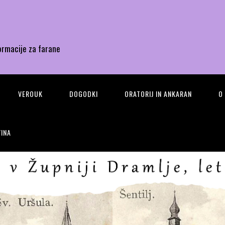
ormacije za farane
VEROUK
DOGODKI
ORATORIJ IN ANKARAN
O
INA