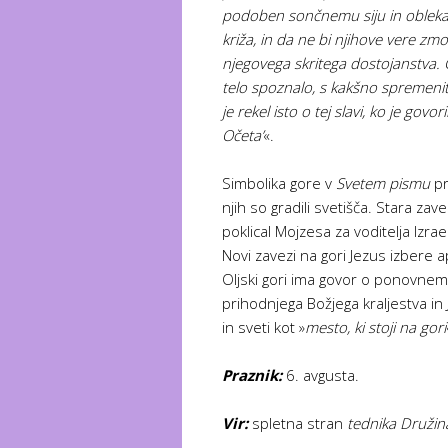
podoben sončnemu siju in obleka e
križa, in da ne bi njihove vere zm
njegovega skritega dostojanstva. 
telo spoznalo, s kakšno spremenitvi
je rekel isto o tej slavi, ko je gov
Očeta’
«.
Simbolika gore v
Svetem pismu
pr
njih so gradili svetišča. Stara zave
poklical Mojzesa za voditelja Izra
Novi zavezi na gori Jezus izbere 
Oljski gori ima govor o ponovnem
prihodnjega Božjega kraljestva in J
in sveti kot »
mesto, ki stoji na gori
Praznik:
6. avgusta.
Vir:
spletna stran
tednika Družin