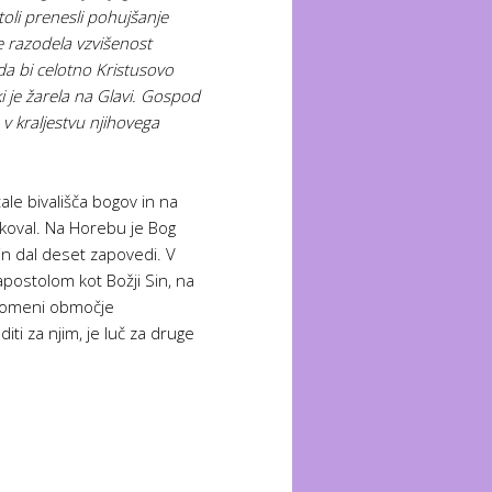
oli prenesli pohujšanje
je razodela vzvišenost
da bi celotno Kristusovo
ki je žarela na Glavi. Gospod
e v kraljestvu njihovega
le bivališča bogov in na
blikoval. Na Horebu je Bog
 in dal deset zapovedi. V
apostolom kot Božji Sin, na
 pomeni območje
iti za njim, je luč za druge