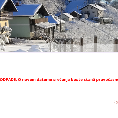
k ODPADE. O novem datumu srečanja boste starši pravočasn
Po