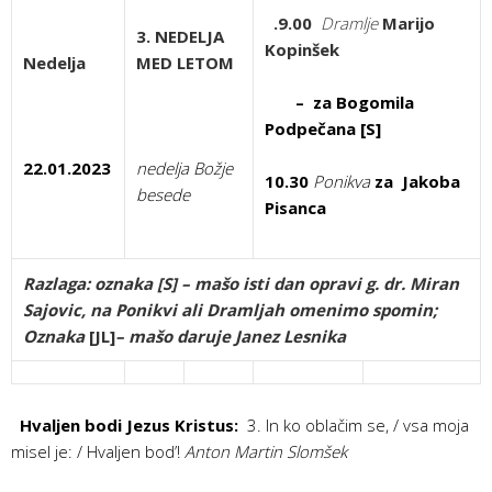
.9.00
Dramlje
Marijo
3. NEDELJA
Kopinšek
Nedelja
MED LETOM
– za Bogomila
Podpečana [S]
22.01.2023
nedelja Božje
10.30
Ponikva
za Jakoba
besede
Pisanca
Razlaga:
oznaka [S] – mašo isti dan opravi g. dr. Miran
Sajovic, na Ponikvi ali Dramljah omenimo spomin;
Oznaka
[JL]
– mašo daruje Janez Lesnika
Hvaljen bodi Jezus Kristus:
3. In ko oblačim se, / vsa moja
misel je: / Hvaljen bod’!
Anton Martin Slomšek