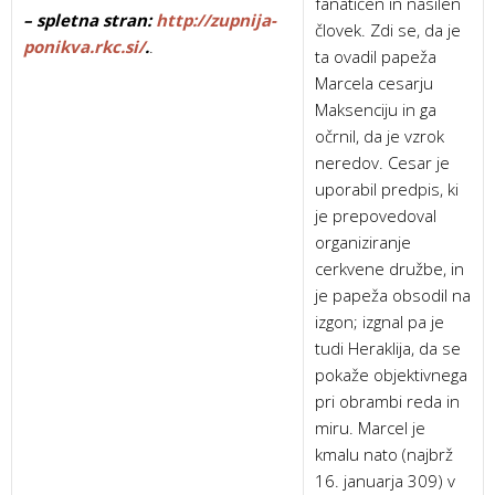
fanatičen in nasilen
– spletna stran:
http://zupnija-
človek. Zdi se, da je
ponikva.rkc.si/
.
.
ta ovadil papeža
Marcela cesarju
Maksenciju in ga
očrnil, da je vzrok
neredov. Cesar je
uporabil predpis, ki
je prepovedoval
organiziranje
cerkvene družbe, in
je papeža obsodil na
izgon; izgnal pa je
tudi Heraklija, da se
pokaže objektivnega
pri obrambi reda in
miru. Marcel je
kmalu nato (najbrž
16. januarja 309) v