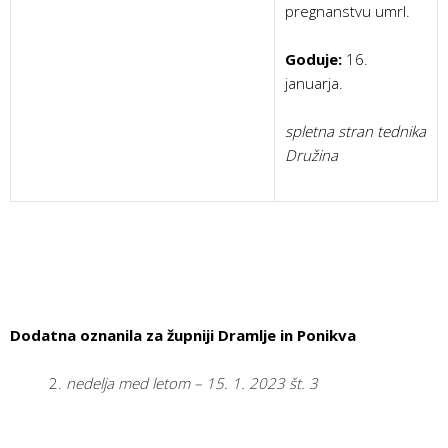
pregnanstvu umrl.
Goduje:
16.
januarja.
spletna stran tednika
Družina
Dodatna oznanila za župniji Dramlje in Ponikva
nedelja med letom – 15. 1. 2023 št. 3