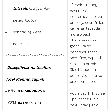
»Resnicoljubnega
–
četrtek:
Marija Dobje
pastirja so
nesrečneži imeli za
– petek:
Razbor
bridkega sovražnika,
ker je zahteval, da
– sobota:
Zg. Laze
morajo padli
objokovati svoje
– nedelja:
/
grehe. Pa so
pobesneli zanetili
***************************
sovraštvo, napravili
razdor in prepir.
Dosegljivost na telefon:
Sledil je upor in
poboj. Vezi miru so
Jožef Planinc, župnik
bile raztrgane.«
– hišni:
03/748-20-25
ali
Vodja padlih, ki so se
uprli papežu, je bil
– GSM
041/625-703
neki Heraklij, zelo