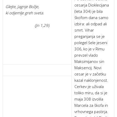
cesarja Dioklecijana
Glejte, Jagnje Božje,
(leta 304) je bila
ki odjemlje greh sveta.
škofom dana samo
izbira: ali odpad ali
(Jn 1,29).
smrt. Vihar
preganjanja se je
polegel šele jeseni
306, ko je v Rimu
prevzel vlado
Maksimijanov sin
Maksencij. Novi
cesar je v začetku
kazal naklonjenost.
Cerkev je uživala
toliko miru, da si je
maja 308 izvolila
Marcela za škofa in
vrhovnega pastirja.