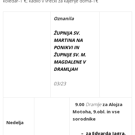
koledar-1 €; kadilo v vrečki za kajenje doma-1€
Oznanila
ŽUPNIJA SV.
MARTINA NA
PONIKVI IN
ŽUPNIJE SV. M.
MAGDALENE V
DRAMLJAH
03/23
9.00
Dramlje
za Alojza
Motoha, 9.obl. in vse
sorodnike
Nedelja
– za Edvarda Jagra,