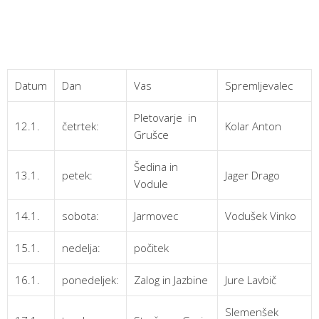
Datum
Dan
Vas
Spremljevalec
Pletovarje in
12.1.
četrtek:
Kolar Anton
Grušce
Šedina in
13.1.
petek:
Jager Drago
Vodule
14.1.
sobota:
Jarmovec
Vodušek Vinko
15.1.
nedelja:
počitek
16.1.
ponedeljek:
Zalog in Jazbine
Jure Lavbič
Slemenšek