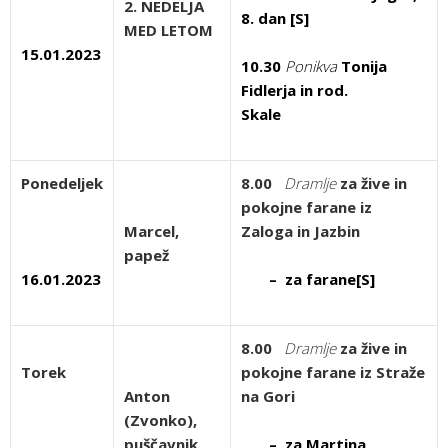
2. NEDELJA
8. dan [S]
MED LETOM
15.01.2023
10.30
Ponikva
Tonija
Fidlerja in rod.
Skale
Ponedeljek
8.00
Dramlje
za žive in
pokojne farane iz
Marcel,
Zaloga in Jazbin
papež
16.01.2023
– za farane[S]
8.00
Dramlje
za žive in
Torek
pokojne farane iz Straže
Anton
na Gori
(Zvonko),
puščavnik,
– za Martina