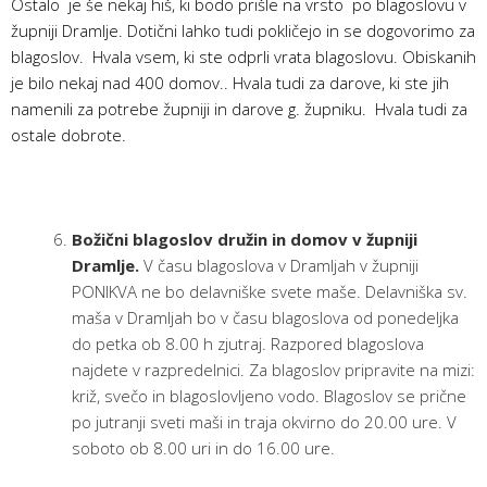
Ostalo je še nekaj hiš, ki bodo prišle na vrsto po blagoslovu v
župniji Dramlje. Dotični lahko tudi pokličejo in se dogovorimo za
blagoslov. Hvala vsem, ki ste odprli vrata blagoslovu. Obiskanih
je bilo nekaj nad 400 domov.. Hvala tudi za darove, ki ste jih
namenili za potrebe župniji in darove g. župniku. Hvala tudi za
ostale dobrote.
Božični blagoslov družin in domov v župniji
Dramlje.
V času blagoslova v Dramljah v župniji
PONIKVA ne bo delavniške svete maše. Delavniška sv.
maša v Dramljah bo v času blagoslova od ponedeljka
do petka ob 8.00 h zjutraj. Razpored blagoslova
najdete v razpredelnici. Za blagoslov pripravite na mizi:
križ, svečo in blagoslovljeno vodo. Blagoslov se prične
po jutranji sveti maši in traja okvirno do 20.00 ure. V
soboto ob 8.00 uri in do 16.00 ure.