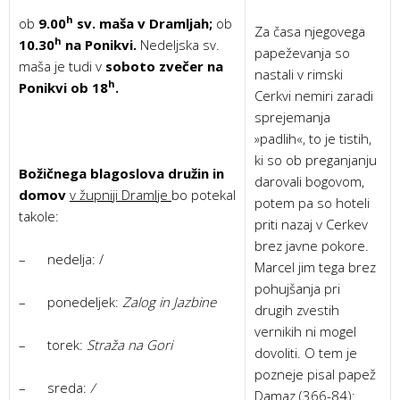
h
ob
9.00
sv. maša v Dramljah;
ob
Za časa njegovega
h
10.30
na Ponikvi.
Nedeljska sv.
papeževanja so
maša je tudi v
soboto zvečer na
nastali v rimski
h
Ponikvi ob 18
.
Cerkvi nemiri zaradi
sprejemanja
»padlih«, to je tistih,
ki so ob preganjanju
B
ožičnega blago­slova družin in
darovali bogovom,
domov
v župniji Dramlje
bo pote­kal
potem pa so hoteli
takole:
priti nazaj v Cerkev
brez javne pokore.
– nedelja: /
Marcel jim tega brez
pohujšanja pri
– ponedeljek:
Zalog in Jazbine
drugih zvestih
vernikih ni mogel
– torek:
Straža na Gori
dovoliti. O tem je
pozneje pisal papež
– sreda:
/
Damaz (366-84):