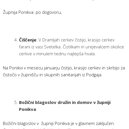
Župnija Ponikva: po dogovoru,
Čiščenje
: V Dramljah cerkev čistijo, krasijo cerkev
farani iz vasi Svetelka. Čistilkam in urejevalcem okolice
cerkve v minulem tednu najlepša hvala.
Na Ponikvi v mesecu januarju čistijo, krasijo cerkev in skrbijo za
čistočo v župnišču in skupnih sanitarijah iz Podgaja.
Božični blagoslov družin in domov v župniji
Ponikva
:
Božični blagoslov v župniji Ponikva je v glavnem zaključen.