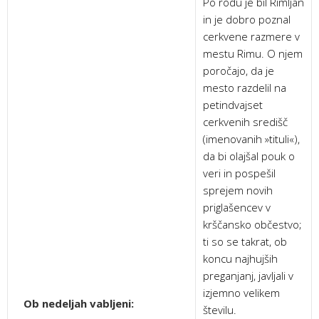
Po rodu je bil Rimljan
in je dobro poznal
cerkvene razmere v
mestu Rimu. O njem
poročajo, da je
mesto razdelil na
petindvajset
cerkvenih središč
(imenovanih »tituli«),
da bi olajšal pouk o
veri in pospešil
sprejem novih
priglašencev v
krščansko občestvo;
ti so se takrat, ob
koncu najhujših
preganjanj, javljali v
izjemno velikem
Ob nedeljah vabljeni:
številu.