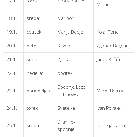
17.1
torek:
Straža na Gori
Martin
18.1.
sreda:
Maribor
19.1.
četrtek:
Marija Dobje
Kolar Tone
20.1.
petek:
Razbor
Zgonec Bogdan
21.1.
sobota:
Zg. Laze
Janez Kačičnik
22.1.
nedelja:
počitek
Spodnje Laze
23.1.
ponedeljek:
Marot Branko
in Trnovec
24.1.
torek
Svetelka
Ivan Povalej
Dramlje-
25.1.
sreda
Terezija Lavbič
spodnje