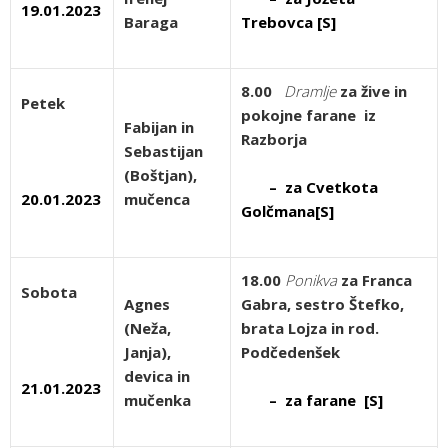
19.01.2023
Baraga
Trebovca [S]
8.00
Dramlje
za žive in
Petek
pokojne farane iz
Fabijan in
Razborja
Sebastijan
(Boštjan),
– za Cvetkota
20.01.2023
mučenca
Golčmana[S]
18.00
Ponikva
za Franca
Sobota
Agnes
Gabra, sestro Štefko,
(Neža,
brata Lojza in rod.
Janja),
Podčedenšek
devica in
21.01.2023
mučenka
– za farane [S]