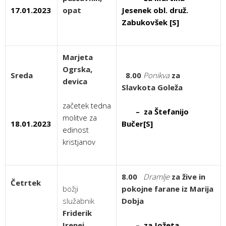
17.01.2023
opat
Jesenek obl. druž.
Zabukovšek [S]
Marjeta
Ogrska,
Sreda
8.00
Ponikva
za
devica
Slavkota Goleža
začetek tedna
– za Štefanijo
molitve za
18.01.2023
Bučer[S]
edinost
kristjanov
8.00
Dramlje
za žive in
Četrtek
božji
pokojne farane iz Marija
služabnik
Dobja
Friderik
Irenej
– za Jožeta