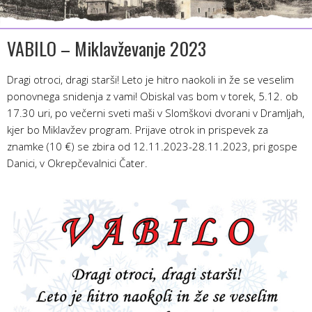
VABILO – Miklavževanje 2023
Dragi otroci, dragi starši! Leto je hitro naokoli in že se veselim
ponovnega snidenja z vami! Obiskal vas bom v torek, 5.12. ob
17.30 uri, po večerni sveti maši v Slomškovi dvorani v Dramljah,
kjer bo Miklavžev program. Prijave otrok in prispevek za
znamke (10 €) se zbira od 12.11.2023-28.11.2023, pri gospe
Danici, v Okrepčevalnici Čater.