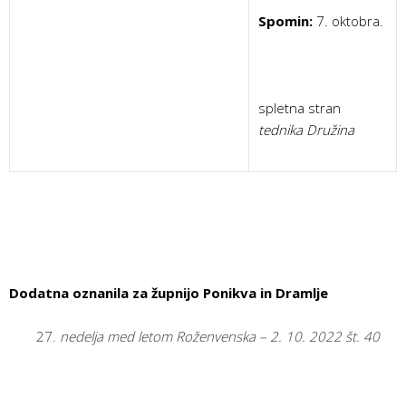
Spomin:
7. oktobra.
spletna stran
tednika Družina
Dodatna oznanila za župnijo Ponikva in Dramlje
nedelja med letom Roženvenska – 2. 10. 2022 št. 40