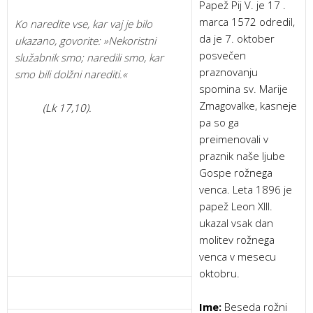
Papež Pij V. je 17 .
marca 1572 odredil,
Ko naredite vse, kar vaj je bilo
da je 7. oktober
ukazano, govorite: »Nekoristni
posvečen
služabnik smo; naredili smo, kar
praznovanju
smo bili dolžni narediti.«
spomina sv. Marije
Zmagovalke, kasneje
(Lk 17,10).
pa so ga
preimenovali v
praznik naše ljube
Gospe rožnega
venca. Leta 1896 je
papež Leon XIII.
ukazal vsak dan
molitev rožnega
venca v mesecu
oktobru.
Ime:
Beseda rožni