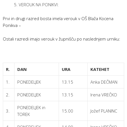
VEROUK NA PONIKVI:
Prvi in drugi razred bosta imela verouk v OŠ Blaža Kocena
Ponikva –
Ostali razredi imajo verouk v župnišču po naslednjem urniku:
R.
DAN
URA
KATEHET
1.
PONEDELJEK
13.15
Anka DEČMAN
2.
PONEDELJEK
13.15
Irena VREČKO
PONEDELJEK in
3.
15.00
Jožef PLANINC
TOREK
4.
PONEDELJEK
14.00
Irena VREČKO