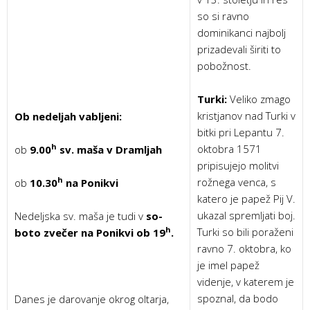
so si ravno
dominikanci najbolj
prizadevali širiti to
pobožnost.
Turki:
Veliko zmago
kristjanov nad Turki v
Ob nedeljah vabljeni:
bitki pri Lepantu 7.
h
oktobra 1571
ob
9.00
sv. maša v Dramljah
pripisujejo molitvi
h
rožnega venca, s
ob
10.30
na Ponikvi
katero je papež Pij V.
ukazal spremljati boj.
Nedeljska sv. maša je tudi v
so-
h
Turki so bili poraženi
boto zvečer na Ponikvi ob 19
.
ravno 7. oktobra, ko
je imel papež
videnje, v katerem je
spoznal, da bodo
Danes je darovanje okrog oltarja,