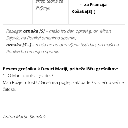
sklep tedna za
– za Francija
življenje
Košaka[S] [
Razlaga:
oznaka [S]
– mašo isti dan opravi g. dr. Miran
Sajovic, na Ponikvi omenimo spomin;
oznaka [S
–
]
– maša ne bo oprav­ljena tisti dan, pri maši na
Ponikvi bo omenjen spomin.
Pesem grešnika k Devici Mariji, pribežališču grešnikov:
1. O Marija, polna gnade, /
Mati Božje milosti! / Grešnika poglej, kak’ pade / v srečno večne
žalosti.
Anton Martin Slomšek