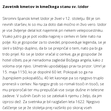
Zavetnik kmetov in kmečkega stanu sv. Izidor
Skromni španski kmet Izidor je živel v 12. stoletju. Bil je sin
revnih staršev, ki so mu za doto dali močno in živo vero. Izidor
je vse življenje delal kot najemnik pri nekem veleposestniku.
Vsako jutro ga je pot vodila najprej v cerkev in šele nato na
polje. Ko je gospodar za to izvedel, pripoveduje legenda, se je
skril v bližnjo duplino, da bi se prepričal o tem, nato pa bi ga
trdo prijel. Ko se je Izidor vračal iz cerkve, ga je gospodar že
hotel ošteti, pa je nenadoma zagledal Božjega angela, kako z
voloma orje njivo. Umetniki upodabljajo prav ta prizor. Umrl je
15. maja 1150, ko je dopolnil 60 let. Pokopali so ga na
župnijskem pokopališču, 40 let kasneje pa so njegovo truplo
prenesli v cerkev. Na njegov grob so romali tisoči in tisoči, se
mu priporočali ter mu prepuščali vse svoje dušne in telesne
zadeve. V sušnih časih so se zatekali k njemu z željo, da jim
izprosi dež. Za svetnika je bil razglašen leta 1622. Njegovo
čaščenje se je že stoletja prej razširilo po skoraj vseh