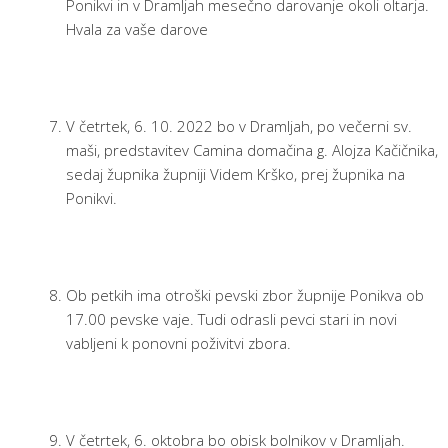
Ponikvi in v Dramljah mesečno darovanje okoli oltarja.
Hvala za vaše darove
V četrtek, 6. 10. 2022 bo v Dramljah, po večerni sv.
maši, predstavitev Camina domačina g. Alojza Kačičnika,
sedaj župnika župniji Videm Krško, prej župnika na
Ponikvi.
Ob petkih ima otroški pevski zbor župnije Ponikva ob
17.00 pevske vaje. Tudi odrasli pevci stari in novi
vabljeni k ponovni poživitvi zbora.
V četrtek, 6. oktobra bo obisk bolnikov v Dramljah.