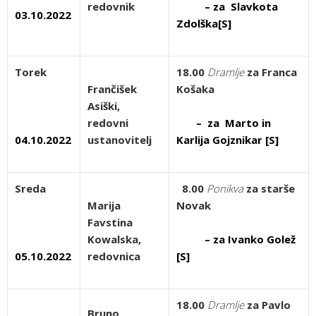
redovnik
– za Slavkota
03.10.2022
Zdolška[S]
Torek
18.00
Dramlje
za Franca
Frančišek
Košaka
Asiški,
redovni
– za Marto in
04.10.2022
ustanovitelj
Karlija Gojznikar [S]
Sreda
8.00
Ponikva
za starše
Marija
Novak
Favstina
Kowalska,
– za Ivanko Golež
05.10.2022
redovnica
[S]
18.00
Dramlje
za Pavlo
Bruno,