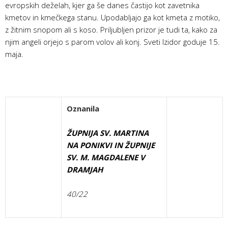
evropskih deželah, kjer ga še danes častijo kot zavetnika
kmetov in kmečkega stanu. Upodabljajo ga kot kmeta z motiko,
z žitnim snopom ali s koso. Priljubljen prizor je tudi ta, kako za
njim angeli orjejo s parom volov ali konj. Sveti Izidor goduje 15.
maja.
Oznanila
ŽUPNIJA SV. MARTINA
NA PONIKVI IN ŽUPNIJE
SV. M. MAGDALENE V
DRAMJAH
40/22