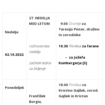
27. NEDELJA
MED LETOM
9.00
Dramlje
za
Terezijo Pinter, družino
Nedelja
In sorodnike
rožnovenska
10.30
Ponikva
za farane
nedelja
02.10.2022
– za Jožefa
začetek tedna
Kumbergerja [S]
za življenje
18.00
Ponikva
za
Ponedeljek
Kristino Gajšek, sorod.
Frančišek
Gajšek in Kristan
Borgia,