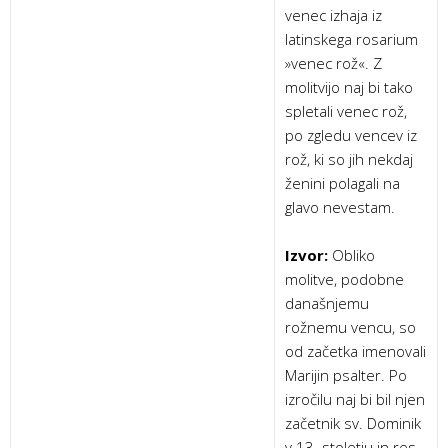
venec izhaja iz
latinskega rosarium
»venec rož«. Z
molitvijo naj bi tako
spletali venec rož,
po zgledu vencev iz
rož, ki so jih nekdaj
ženini polagali na
glavo nevestam.
Izvor:
Obliko
molitve, podobne
današnjemu
rožnemu vencu, so
od začetka imenovali
Marijin psalter. Po
izročilu naj bi bil njen
začetnik sv. Dominik
v 13. stoletju in res