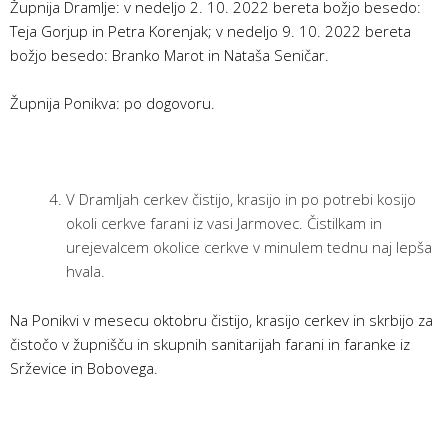
Župnija Dramlje: v nedeljo 2. 10. 2022 bereta božjo besedo:
Teja Gorjup in Petra Korenjak; v nedeljo 9. 10. 2022 bereta
božjo besedo: Branko Marot in Nataša Seničar.
Župnija Ponikva: po dogovoru.
V Dramljah cerkev čistijo, krasijo in po potrebi kosijo
okoli cerkve farani iz vasi Jarmovec. Čistilkam in
urejevalcem okolice cerkve v minulem tednu naj lepša
hvala.
Na Ponikvi v mesecu oktobru čistijo, krasijo cerkev in skrbijo za
čistočo v župnišču in skupnih sanitarijah farani in faranke iz
Srževice in Bobovega.