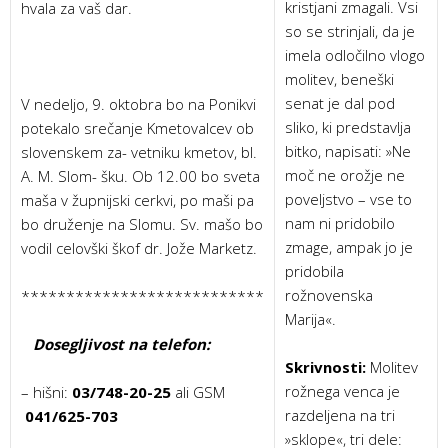
kristjani zmagali. Vsi
hvala za vaš dar.
so se strinjali, da je
imela odločilno vlogo
molitev, beneški
senat je dal pod
V nedeljo, 9. oktobra bo na Ponikvi
sliko, ki predstavlja
potekalo srečanje Kmetovalcev ob
bitko, napisati: »Ne
slovenskem za- vetniku kmetov, bl.
moč ne orožje ne
A. M. Slom- šku. Ob 12.00 bo sveta
poveljstvo – vse to
maša v župnijski cerkvi, po maši pa
nam ni pridobilo
bo druženje na Slomu. Sv. mašo bo
zmage, ampak jo je
vodil celovški škof dr. Jože Marketz.
pridobila
rožnovenska
***************************
Marija«.
Dosegljivost na telefon:
Skrivnosti:
Molitev
rožnega venca je
– hišni:
03/748-20-25
ali GSM
razdeljena na tri
041/625-703
»sklope«, tri dele: