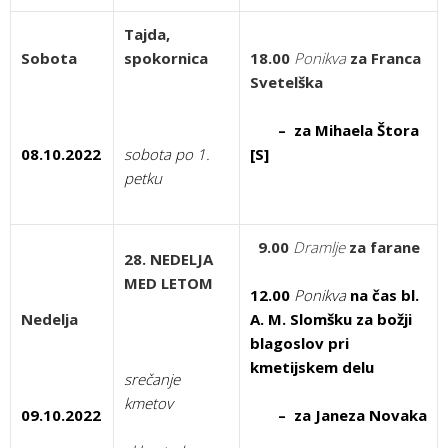
Tajda,
Sobota
spokornica
18.00
Ponikva
za Franca
Svetelška
– za Mihaela Štora
08.10.2022
sobota po 1.
[S]
petku
9.00
Dramlje
za farane
28. NEDELJA
MED LETOM
12.00
Ponikva
na čas bl.
Nedelja
A. M. Slomšku za božji
blagoslov pri
kmetijskem delu
srečanje
kmetov
09.10.2022
–
za Janeza Novaka