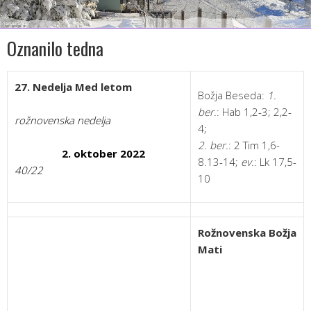
Oznanilo tedna
27. Nedelja Med letom
Božja Beseda:
1.
ber.
: Hab 1,2-3; 2,2-
rožnovenska nedelja
4;
2. ber.
: 2 Tim 1,6-
2. oktober 2022
8.13-14;
ev.
: Lk 17,5-
40/22
10
Rožnovenska Božja
Mati