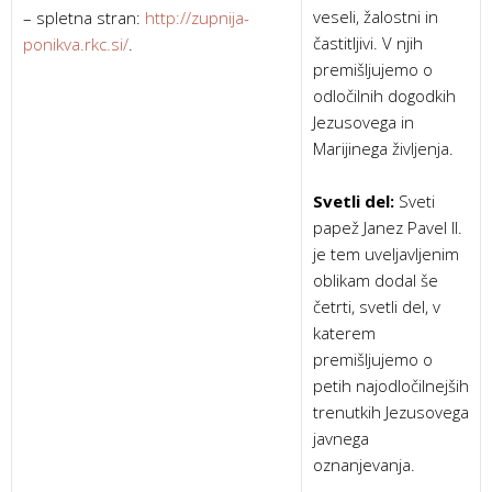
veseli, žalostni in
– spletna stran:
http://zupnija-
častitljivi. V njih
ponikva.rkc.si/
.
premišljujemo o
odločilnih dogodkih
Jezusovega in
Marijinega življenja.
Svetli del:
Sveti
papež Janez Pavel II.
je tem uveljavljenim
oblikam dodal še
četrti, svetli del, v
katerem
premišljujemo o
petih najodločilnejših
trenutkih Jezusovega
javnega
oznanjevanja.