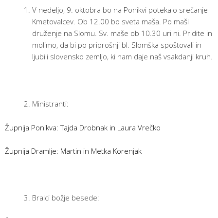
V nedeljo, 9. oktobra bo na Ponikvi potekalo srečanje
Kmetovalcev. Ob 12.00 bo sveta maša. Po maši
druženje na Slomu. Sv. maše ob 10.30 uri ni. Pridite in
molimo, da bi po priprošnji bl. Slomška spoštovali in
ljubili slovensko zemljo, ki nam daje naš vsakdanji kruh.
Ministranti:
Župnija Ponikva: Tajda Drobnak in Laura Vrečko
Župnija Dramlje: Martin in Metka Korenjak
Bralci božje besede: