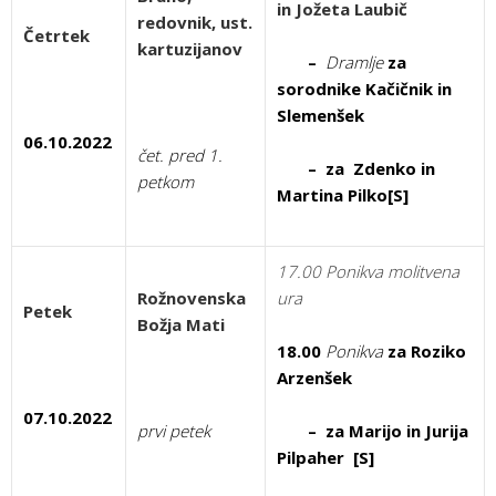
in Jožeta Laubič
redovnik, ust.
Četrtek
kartuzijanov
–
Dramlje
za
sorodnike Kačičnik in
Slemenšek
06.10.2022
čet. pred 1.
– za Zdenko in
petkom
Martina Pilko[S]
17.00 Ponikva molitvena
Rožnovenska
ura
Petek
Božja Mati
18.00
Ponikva
za Roziko
Arzenšek
07.10.2022
prvi petek
– za Marijo in Jurija
Pilpaher [S]