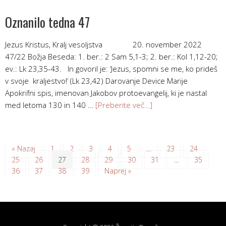
Oznanilo tedna 47
Jezus Kristus, Kralj vesoljstva 20. november 2022
47/22 Božja Beseda: 1. ber.: 2 Sam 5,1-3; 2. ber.: Kol 1,12-20;
ev.: Lk 23,35-43. In govoril je: ‘Jezus, spomni se me, ko prideš
v svoje kraljestvo!’ (Lk 23,42) Darovanje Device Marije
Apokrifni spis, imenovan Jakobov protoevan­gelij, ki je nastal
med letoma 130 in 140 …
[Preberite več…]
« Nazaj
1
2
3
4
5
…
23
24
25
26
27
28
29
30
31
…
35
36
37
38
39
Naprej »