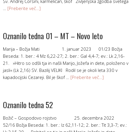
Sv. Andrej Corsini, karmeličan, škof Življenjska zgodba svetega
…
[Preberite več…]
Oznanilo tedna 01 – MT – Novo leto
Marija – Božja Mati 1. januar 2023 01/23 Božja
Beseda: 1. ber.: 4 Mz 6,22-27; 2. ber.: Gal 4,4-7; ev.: Lk 2,16-
21. »Hitro so odšli tja in našli Marijo, Jožefa in dete, položeno v
jasli« (Lk 2,16) SV. Bazilij VELIKI Rodil se je okoli leta 330 v
kapadocijski Cezareji. Bil je škof …
[Preberite več…]
Oznanilo tedna 52
Božič – Gospodovo rojstvo 25. decembra 2022
52/16 Božja Beseda: 1. ber.: Iz 62,11-12; 2. ber.: Tit 3,3-7; ev.:
Lk 2,15-20. Pohiteli so tja in našli Marijo, Jožefa in dete,