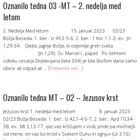
Oznanilo tedna 03 -MT – 2. nedelja med
letom
2. Nedelja Med letom 15. januar 2023 03/23
Božja Beseda: 1. ber.: Iz 49,3.5-6; 2. ber.: 1 Kor 1,1-3; ev.: Jn
1,29-34. Glejte, Jagnje Božje, ki odjemlje greh sveta.
(Jn 1,29). Sv. Marcel I., papež Po četrtem
odloku cesarja Dioklecijana (leta 304) je bila škofom dana samo
izbira: ali odpad ali …
[Preberite več…]
Oznanilo tedna MT – 02 – Jezusov krst
Jezusov krst 1. nedelja med letom 8. januar 2023
02/23 Božja Beseda: 1. ber.: Iz 42,1-4.6-7; 2. ber.: Apd 10,34-
38; ev.: Mt 3,13-17. »Jaz vas krščujem v vodi, pride pa močnejši
od mene; on vas bo krstil v Svetem Duhu in ognju« (Lk 3,16).