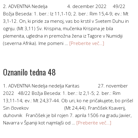
2. ADVENTNA Nedelja 4. december 2022 49/22
Božja Beseda: 1. ber.: Iz 11,1-10; 2. ber.: Rim 15,4-9; ev.: Mt
3,1-12. On, ki pride za menoj, vas bo krstil v Svetem Duhu in
ognju. (Mt 3,11) Sv. Krispina, mučenka Krispina je bila
plemenita, ugledna in premožna žena iz Tagore v Numidiji
(severna Afrika). Ime pomeni …
[Preberite več…]
Oznanilo tedna 48
1. ADVENTNA Nedelja nedelja Karitas 27. november
2022 48/22 Božja Beseda: 1. ber.: Iz 2,1-5; 2. ber.: Rim
13,11-14; ev.: Mt 24,37-44. Ob uri, ko ne pričakujete, bo prišel
Sin človekov (Mt 24,44). Frančišek Ksaverij,
duhovnik Frančišek je bil rojen 7. aprila 1506 na gradu Javier,
Navarra v Španiji kot najmlajši od …
[Preberite več…]